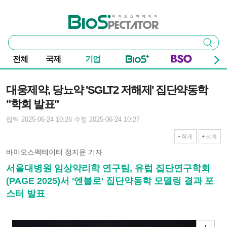
본문 바로가기
주요 메뉴
바이오스펙테이터
통
검색
합
검
전체
국제
기업
색
기사본문
대웅제약, 당뇨약 'SGLT2 저해제' 집단약동학
"학회 발표"
입력 2025-06-24 10:26
수정 2025-06-24 10:27
작게
크게
바이오스펙테이터 정지윤 기자
서울대병원 임상약리학 연구팀, 유럽 집단연구학회
(PAGE 2025)서 '엔블로' 집단약동학 모델링 결과 포
스터 발표