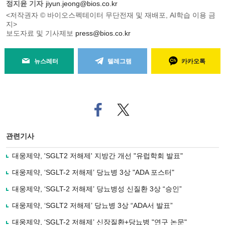
정지윤 기자
jiyun.jeong@bios.co.kr
<저작권자 © 바이오스펙테이터 무단전재 및 재배포, AI학습 이용 금
지>
보도자료 및 기사제보
press@bios.co.kr
뉴스레터
텔레그램
카카오톡
페
트위
이
터로
스
기사
북
공유
관련기사
으
하기
로
대웅제약, 'SGLT2 저해제' 지방간 개선 "유럽학회 발표"
기
사
대웅제약, ‘SGLT-2 저해제’ 당뇨병 3상 "ADA 포스터"
공
유
대웅제약, ‘SGLT-2 저해제’ 당뇨병성 신질환 3상 “승인”
하
대웅제약, ‘SGLT2 저해제’ 당뇨병 3상 “ADA서 발표”
기
대웅제약, ‘SGLT-2 저해제’ 신장질환+당뇨병 "연구 논문"