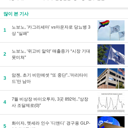
많이 본 기사
노보노, '카그리세마' vs마운자로 당뇨병 3
1
상 “실패”
노보노, ‘위고비 알약’ 매출증가 “시장 기대
2
못미쳐”
암젠, 초기 비만에셋 “또 중단”..'마리타이
3
드'만 남아
7월 비상장 바이오투자, 3곳 892억..”상장
4
사 조달제로(0)”
화이자, 멧세라 인수 '디앤디' 경구용 GLP-
5