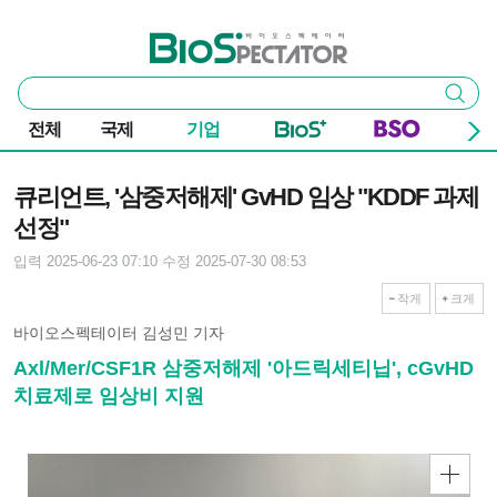
본문 바로가기
주요 메뉴
바이오스펙테이터
통
검색
합
검
전체
국제
기업
색
기사본문
큐리언트, '삼중저해제' GvHD 임상 "KDDF 과제
선정"
입력 2025-06-23 07:10
수정 2025-07-30 08:53
작게
크게
바이오스펙테이터 김성민 기자
Axl/Mer/CSF1R 삼중저해제 '아드릭세티닙', cGvHD
치료제로 임상비 지원