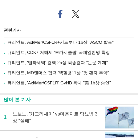
페
트위
이
터로
스
기사
북
공유
관련기사
으
하기
로
큐리언트, Axl/Mer/CSF1R+키트루다 1b상 "ASCO 발표"
기
사
큐리언트, CDK7 저해제 '모카시클립' 국제일반명 확정
공
유
큐리언트, '텔라세벡' 결핵 2a상 최종결과 "논문 게재"
하
큐리언트, MD앤더스 협력 '백혈병' 1상 "첫 환자 투약"
기
큐리언트, 'Axl/Mer/CSF1R' GvHD 확대 "美 1b상 승인"
많이 본 기사
노보노, '카그리세마' vs마운자로 당뇨병 3
1
상 “실패”