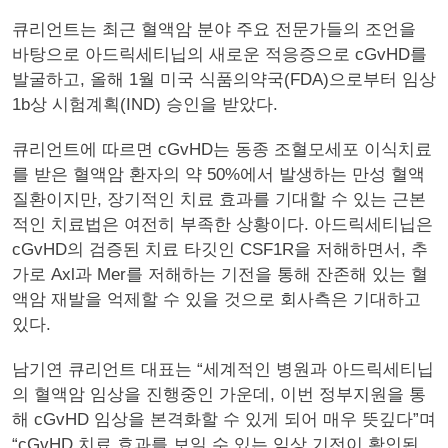
큐리언트는 최근 혈액암 분야 주요 전문가들의 조언을
바탕으로 아드릭세티닙의 새로운 적응증으로 cGvHD를
발굴하고, 올해 1월 미국 식품의약국(FDA)으로부터 임상
1b상 시험계획(IND) 승인을 받았다.
큐리언트에 따르면 cGvHD는 동종 조혈모세포 이식치료
를 받은 혈액암 환자의 약 50%에서 발생하는 만성 혈액
질환이지만, 장기적인 치료 효과를 기대할 수 있는 근본
적인 치료법은 여전히 부족한 상황이다. 아드릭세티닙은
cGvHD의 검증된 치료 타깃인 CSF1R을 저해하면서, 추
가로 Axl과 Mer를 저해하는 기전을 통해 잔존해 있는 혈
액암 재발을 억제할 수 있을 것으로 회사측은 기대하고
있다.
남기연 큐리언트 대표는 “세계적인 병원과 아드릭세티닙
의 혈액암 임상을 진행중인 가운데, 이번 정부지원을 통
해 cGvHD 임상을 본격화할 수 있게 되어 매우 뜻깊다”며
“cGvHD 치료 효과를 보일 수 있는 임상 기전이 확인된