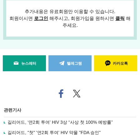
추가내용은 유료회원만 이용할 수 있습니다.
회원이시면
로그인
해주시고, 회원가입을 원하시면
클릭
해
주세요.
뉴스레터
텔레그램
카카오톡
페
트위
이
터로
스
기사
북
공유
관련기사
으
하기
로
길리어드, ‘연2회 투여’ HIV 3상 “사상 첫 100% 예방률”
기
사
길리어드, "첫" '연2회 투여' HIV 약물 "FDA 승인"
공