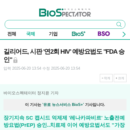
본문 바로가기
주요 메뉴
바이오스펙테이터
통
검색
합
검
전체
국제
기업
색
기사본문
길리어드, 시판 '연2회 HIV' 예방요법도 "FDA 승
인"
입력 2025-06-20 13:54
수정 2025-06-20 13:54
작게
크게
바이오스펙테이터 정지윤 기자
이 기사는
'유료 뉴스서비스 BioS+'
기사입니다.
장기지속 SC 캡시드 억제제 '레나카파비르' 노출전예
방요법(PrEP) 승인..치료제 이어 예방요법서도 "가장