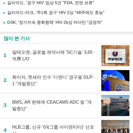
유
길리어드, '경구 HIV' 임상 5건 "FDA, 전면 보류"
하
길리어드-머크, ‘주1회 경구’ HIV 2상 "48주에도 효능"
기
GSK, '장기지속 중화항체' HIV 2b상 IV서만 "긍정적"
많이 본 기사
알테오젠, 글로벌 제약사에 'SC기술' 3.65
1
억弗 L/O
화이자, 멧세라 인수 '디앤디' 경구용 GLP-
2
1 "개발중단"
BMS, AR 분해제·CEACAM5 ADC 등 "개
3
발중단"
HLB그룹, 신규 'GI(그룹 아이덴티티)' 선포
4