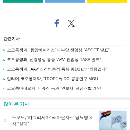
페
트위
이
터로
스
기사
북
공유
관련기사
으
하기
로
코오롱생과, ‘항암바이러스’ 피부암 전임상 “ASGCT 발표”
기
사
코오롱생과, 신경병성 통증 ‘AAV’ 전임상 “IASP 발표”
공
유
코오롱생과, ‘AAV’ 신경병증성 통증 美1/2a상 “최종결과”
하
압타머-코오롱제약, ‘TROP2 ApDC’ 공동연구 MOU
기
코오롱바이오텍, 티슈진 등과 ‘인보사’ 공정개발 계약
많이 본 기사
노보노, '카그리세마' vs마운자로 당뇨병 3
1
상 “실패”