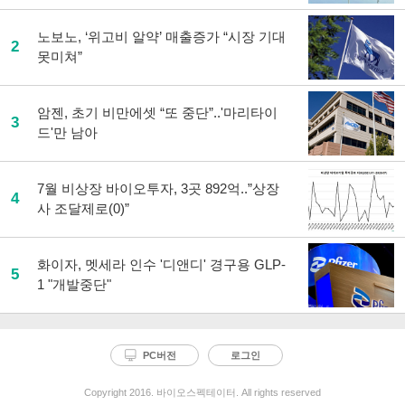
노보노, ‘위고비 알약’ 매출증가 “시장 기대
2
못미쳐”
암젠, 초기 비만에셋 “또 중단”..'마리타이
3
드'만 남아
7월 비상장 바이오투자, 3곳 892억..”상장
4
사 조달제로(0)”
화이자, 멧세라 인수 '디앤디' 경구용 GLP-
5
1 "개발중단"
PC버전
로그인
Copyright 2016. 바이오스펙테이터. All rights reserved