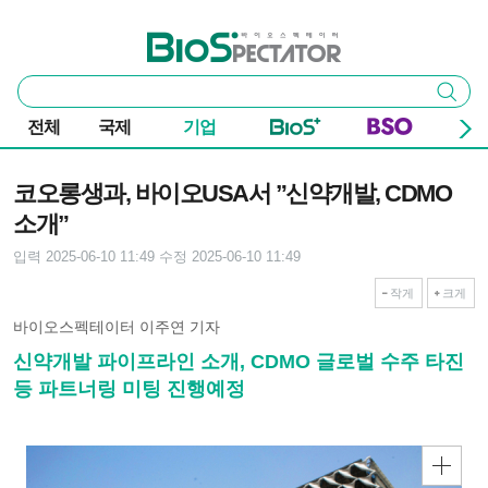
본문 바로가기
주요 메뉴
바이오스펙테이터
통
검색
합
검
전체
국제
기업
색
기사본문
코오롱생과, 바이오USA서 ”신약개발, CDMO
소개”
입력 2025-06-10 11:49
수정 2025-06-10 11:49
작게
크게
바이오스펙테이터 이주연 기자
신약개발 파이프라인 소개, CDMO 글로벌 수주 타진
등 파트너링 미팅 진행예정