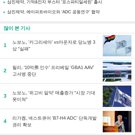
삼진제약, 기억&인지 부스터 '포스파티딜세린' 출시
기
삼진제약, 에이피트바이오와 'ADC 공동연구' 협약
많이 본 기사
노보노, '카그리세마' vs마운자로 당뇨병 3
1
상 “실패”
릴리, ‘10억弗 인수’ 프리베일 'GBA1 AAV'
2
고셔병 중단
노보노, ‘위고비 알약’ 매출증가 “시장 기대
3
못미쳐”
리가켐, 넥스트큐어 'B7-H4 ADC' 단독개발
4
권리 확보