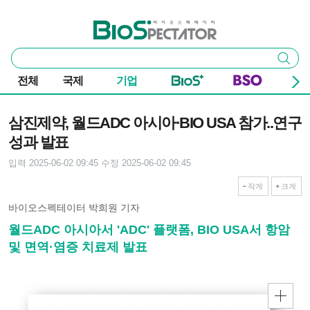
본문 바로가기
주요 메뉴
바이오스펙테이터
통
검색
합
검
전체
국제
기업
색
기사본문
삼진제약, 월드ADC 아시아·BIO USA 참가..연구
성과 발표
입력 2025-06-02 09:45
수정 2025-06-02 09:45
작게
크게
바이오스펙테이터 박희원 기자
월드ADC 아시아서 'ADC' 플랫폼, BIO USA서 항암
및 면역·염증 치료제 발표