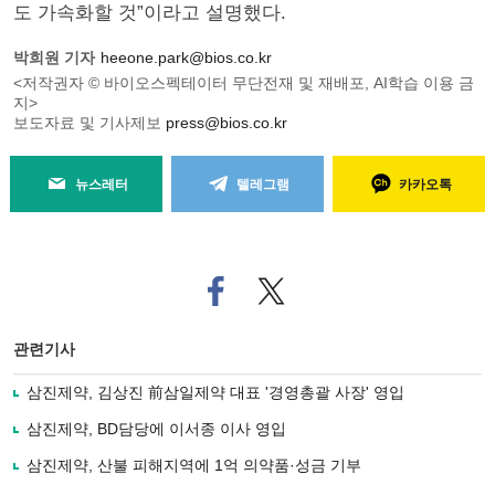
도 가속화할 것”이라고 설명했다.
박희원 기자
heeone.park@bios.co.kr
<저작권자 © 바이오스펙테이터 무단전재 및 재배포, AI학습 이용 금
지>
보도자료 및 기사제보
press@bios.co.kr
뉴스레터
텔레그램
카카오톡
페
트위
이
터로
스
기사
북
공유
관련기사
으
하기
로
삼진제약, 김상진 前삼일제약 대표 '경영총괄 사장' 영입
기
사
삼진제약, BD담당에 이서종 이사 영입
공
유
삼진제약, 산불 피해지역에 1억 의약품·성금 기부
하