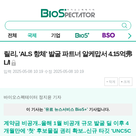
본문 바로가기
주요 메뉴
바이오스펙테이터
통
검색
합
검
전체
국제
기업
색
기사본문
릴리, 'ALS 항체' 발굴 파트너 알케맙서 4.15억弗
L/I
입력 2025-05-08 10:19
수정 2025-05-08 10:19
작게
크게
바이오스펙테이터 정지윤 기자
이 기사는
'유료 뉴스서비스 BioS+'
기사입니다.
계약금 비공개..올해 1월 비공개 규모 발굴 딜 이후 4
개월만에 '첫' 후보물질 권리 확보..신규 타깃 'UNC5C