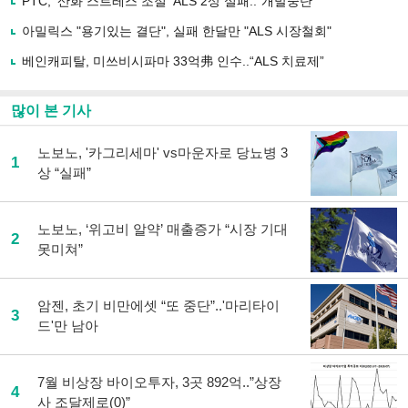
유
PTC, '산화 스트레스 조절' ALS 2상 실패.."개발중단"
하
아밀릭스 "용기있는 결단", 실패 한달만 "ALS 시장철회"
기
베인캐피탈, 미쓰비시파마 33억弗 인수..“ALS 치료제”
많이 본 기사
노보노, '카그리세마' vs마운자로 당뇨병 3
1
상 “실패”
노보노, ‘위고비 알약’ 매출증가 “시장 기대
2
못미쳐”
암젠, 초기 비만에셋 “또 중단”..'마리타이
3
드'만 남아
7월 비상장 바이오투자, 3곳 892억..”상장
4
사 조달제로(0)”