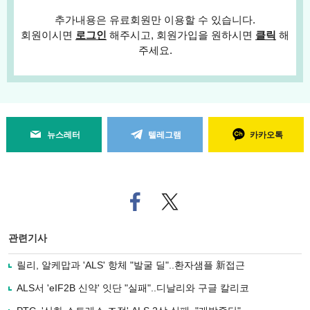
추가내용은 유료회원만 이용할 수 있습니다.
회원이시면
로그인
해주시고, 회원가입을 원하시면
클릭
해
주세요.
뉴스레터
텔레그램
카카오톡
페
트위
이
터로
스
기사
북
공유
관련기사
으
하기
로
릴리, 알케맙과 'ALS' 항체 "발굴 딜"..환자샘플 新접근
기
사
ALS서 'eIF2B 신약' 잇단 "실패"..디날리와 구글 칼리코
공