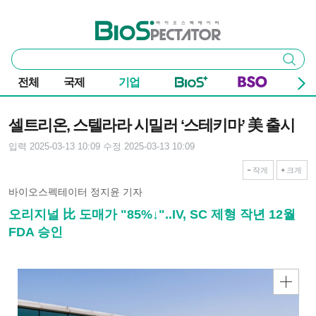
본문 바로가기
주요 메뉴
바이오스펙테이터
통
검색
합
검
전체
국제
기업
색
기사본문
셀트리온, 스텔라라 시밀러 ‘스테키마’ 美 출시
입력 2025-03-13 10:09
수정 2025-03-13 10:09
작게
크게
바이오스펙테이터 정지윤 기자
오리지널 比 도매가 "85%↓"..IV, SC 제형 작년 12월
FDA 승인