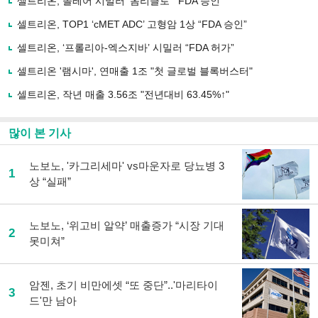
셀트리온, 졸레어 시밀러 '옴리클로' "FDA 승인"
기
사
셀트리온, TOP1 ‘cMET ADC’ 고형암 1상 “FDA 승인”
공
유
셀트리온, ‘프롤리아-엑스지바’ 시밀러 “FDA 허가”
하
셀트리온 '램시마', 연매출 1조 "첫 글로벌 블록버스터"
기
셀트리온, 작년 매출 3.56조 "전년대비 63.45%↑"
많이 본 기사
노보노, '카그리세마' vs마운자로 당뇨병 3
1
상 “실패”
노보노, ‘위고비 알약’ 매출증가 “시장 기대
2
못미쳐”
암젠, 초기 비만에셋 “또 중단”..'마리타이
3
드'만 남아