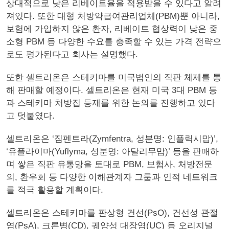
상대적으로 낮은 리베이트율을 적용받을 수 있다고 알려
져있다. 또한 대형 처방약급여관리업체(PBM)뿐 아니라,
보험에 가입하지 않은 환자, 리베이트 협상력이 낮은 중
소형 PBM 등 다양한 수요를 충족할 수 있는 가격 전략으
로도 평가된다고 회사는 설명했다.
또한 셀트리온은 스테키마를 미국법인의 직판 체제를 통
해 판매할 예정이다. 셀트리온은 현재 미국 3대 PBM 등
과 스테키마 처방집 등재를 위한 논의를 진행하고 있다
고 덧붙였다.
셀트리온은 ‘짐펜트라(Zymfentra, 성분명: 인플릭시맙)’,
‘유플라이마(Yuflyma, 성분명: 아달리무맙)’ 등을 판매하
며 쌓은 직판 유통망을 토대로 PBM, 보험사, 처방전문
의, 환우회 등 다양한 이해관계자 그룹과 인적 네트워크
를 적극 활용할 계획이다.
셀트리온은 스테키마를 판상형 건선(PsO), 건선성 관절
염(PsA), 크론병(CD), 궤양성 대장염(UC) 등 오리지널