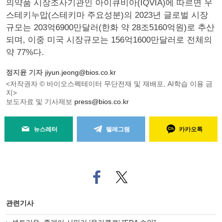
의약품 시장조사기관인 아이큐비아(IQVIA)에 따르면 우
스테키누맙(스테키마 주요성분)의 2023년 글로벌 시장
규모는 203억6900만달러(한화 약 28조5160억원)로 추산
되며, 이중 미국 시장규모는 156억1600만달러로 전체의
약 77%다.
정지윤 기자
jiyun.jeong@bios.co.kr
<저작권자 © 바이오스펙테이터 무단전재 및 재배포, AI학습 이용 금
지>
보도자료 및 기사제보
press@bios.co.kr
뉴스레터
텔레그램
카카오톡
페
트위
이
터로
스
기사
북
공유
관련기사
으
하기
로