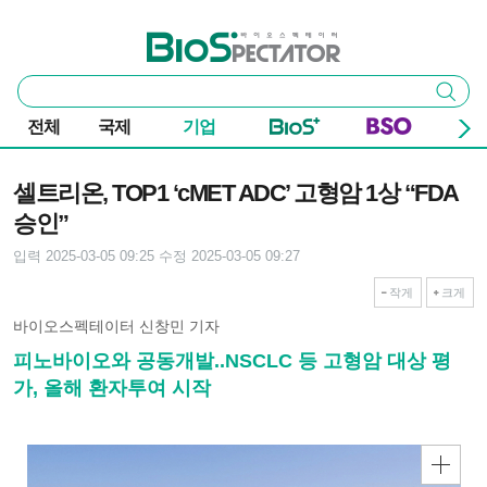
본문 바로가기
주요 메뉴
바이오스펙테이터
통
검색
합
검
전체
국제
기업
색
기사본문
셀트리온, TOP1 ‘cMET ADC’ 고형암 1상 “FDA
승인”
입력 2025-03-05 09:25
수정 2025-03-05 09:27
작게
크게
바이오스펙테이터 신창민 기자
피노바이오와 공동개발..NSCLC 등 고형암 대상 평
가, 올해 환자투여 시작