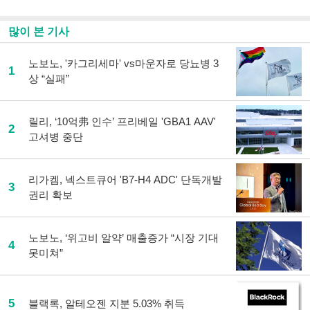
많이 본 기사
노보노, '카그리세마' vs마운자로 당뇨병 3
1
상 “실패”
릴리, ‘10억弗 인수’ 프리베일 'GBA1 AAV'
2
고셔병 중단
리가켐, 넥스트큐어 'B7-H4 ADC' 단독개발
3
권리 확보
노보노, ‘위고비 알약’ 매출증가 “시장 기대
4
못미쳐”
5
블랙록, 알테오젠 지분 5.03% 취득