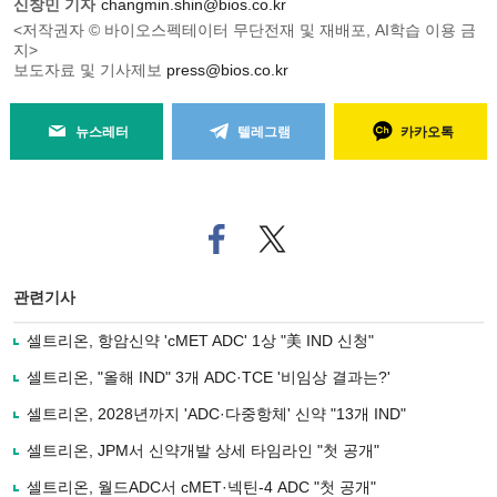
신창민 기자
changmin.shin@bios.co.kr
<저작권자 © 바이오스펙테이터 무단전재 및 재배포, AI학습 이용 금
지>
보도자료 및 기사제보
press@bios.co.kr
뉴스레터
텔레그램
카카오톡
페
트위
이
터로
스
기사
북
공유
관련기사
으
하기
로
셀트리온, 항암신약 'cMET ADC' 1상 "美 IND 신청"
기
사
셀트리온, "올해 IND" 3개 ADC·TCE '비임상 결과는?'
공
유
셀트리온, 2028년까지 'ADC·다중항체' 신약 "13개 IND"
하
셀트리온, JPM서 신약개발 상세 타임라인 "첫 공개"
기
셀트리온, 월드ADC서 cMET·넥틴-4 ADC "첫 공개"