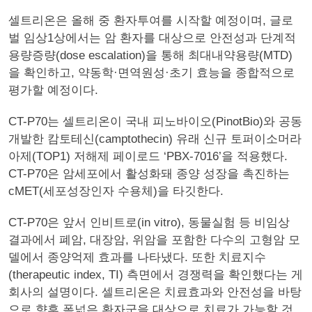
셀트리온은 올해 중 환자투여를 시작할 예정이며, 글로
벌 임상1상에서는 암 환자를 대상으로 안전성과 단계적
용량증량(dose escalation)을 통해 최대내약용량(MTD)
을 확인하고, 약동학·면역원성·초기 효능을 종합적으로
평가할 예정이다.
CT-P70는 셀트리온이 국내 피노바이오(PinotBio)와 공동
개발한 캄토테신(camptothecin) 유래 신규 토퍼이소머라
아제(TOP1) 저해제 페이로드 ‘PBX-7016’을 적용했다.
CT-P70은 암세포에서 활성화돼 종양 성장을 촉진하는
cMET(세포성장인자 수용체)을 타깃한다.
CT-P70은 앞서 인비트로(in vitro), 동물실험 등 비임상
결과에서 폐암, 대장암, 위암을 포함한 다수의 고형암 모
델에서 종양억제 효과를 나타냈다. 또한 치료지수
(therapeutic index, TI) 측면에서 경쟁력을 확인했다는 게
회사의 설명이다. 셀트리온은 치료효과와 안전성을 바탕
으로 향후 폭넓은 환자군을 대상으로 치료가 가능할 것