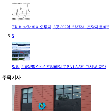
7월 비상장 바이오투자, 3곳 892억..”상장사 조달제로(0)”
5
릴리, ‘10억弗 인수’ 프리베일 'GBA1 AAV' 고셔병 중단
주목기사