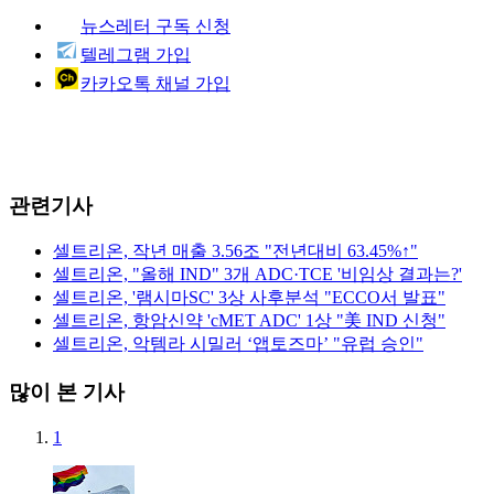
뉴스레터 구독 신청
텔레그램 가입
카카오톡 채널 가입
관련기사
셀트리온, 작년 매출 3.56조 "전년대비 63.45%↑"
셀트리온, "올해 IND" 3개 ADC·TCE '비임상 결과는?'
셀트리온, '램시마SC' 3상 사후분석 "ECCO서 발표"
셀트리온, 항암신약 'cMET ADC' 1상 "美 IND 신청"
셀트리온, 악템라 시밀러 ‘앱토즈마’ "유럽 승인"
많이 본 기사
1