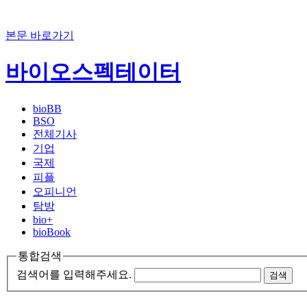
본문 바로가기
바이오스펙테이터
bioBB
BSO
전체기사
기업
국제
피플
오피니언
탐방
bio+
bioBook
통합검색
검색어를 입력해주세요.
검색