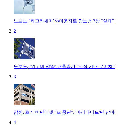
노보노, '카그리세마' vs마운자로 당뇨병 3상 “실패”
2
노보노, ‘위고비 알약’ 매출증가 “시장 기대 못미쳐”
3
암젠, 초기 비만에셋 “또 중단”..'마리타이드'만 남아
4