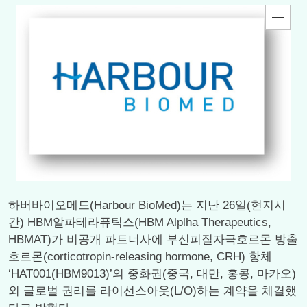
하버바이오메드(Harbour BioMed)는 지난 26일(현지시
간) HBM알파테라퓨틱스(HBM Alplha Therapeutics,
HBMAT)가 비공개 파트너사에 부신피질자극호르몬 방출
호르몬(corticotropin-releasing hormone, CRH) 항체
‘HAT001(HBM9013)’의 중화권(중국, 대만, 홍콩, 마카오)
외 글로벌 권리를 라이선스아웃(L/O)하는 계약을 체결했