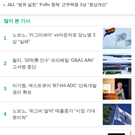
J&J, “범위 넓힌” ‘FcRn 항체’ 근무력증 3상 “증상개선”
많이 본 기사
노보노, '카그리세마' vs마운자로 당뇨병 3
1
상 “실패”
릴리, ‘10억弗 인수’ 프리베일 'GBA1 AAV'
2
고셔병 중단
리가켐, 넥스트큐어 'B7-H4 ADC' 단독개발
3
권리 확보
노보노, ‘위고비 알약’ 매출증가 “시장 기대
4
못미쳐”