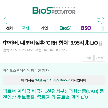
본문 바로가기
주요 메뉴
바이오스펙테이터
통
검색
합
검
전체
국제
기업
색
기사본문
中하버, 내분비질환 ‘CRH 항체’ 3.95억弗 L/O
입력 2025-02-28 13:23
수정 2025-02-28 13:23
작게
크게
바이오스펙테이터 임수현 기자
이 기사는
'유료 뉴스서비스 BioS+'
기사입니다.
파트너·계약금 비공개..선천성부신과형성증(CAH) 등
전임상 후보물질, 중화권 외 글로벌 권리 L/O