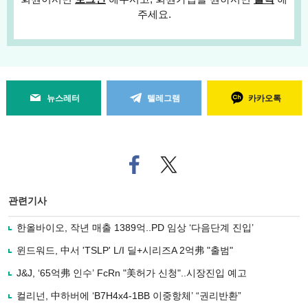
주세요.
뉴스레터
텔레그램
카카오톡
페
트위
이
터로
스
기사
북
공유
관련기사
으
하기
로
한올바이오, 작년 매출 1389억..PD 임상 ‘다음단계 진입’
기
사
윈드워드, 中서 'TSLP' L/I 딜+시리즈A 2억弗 "출범"
공
유
J&J, ‘65억弗 인수’ FcRn "美허가 신청"..시장진입 예고
하
컬리넌, 中하버에 ‘B7H4x4-1BB 이중항체’ “권리반환”
기