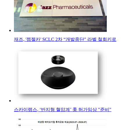
재즈, '젭젤카' SCLC 2차 “개발중단" 라벨 철회키로
스카이랩스, ‘반지형 혈압계’ 美 허가임상 "준비"