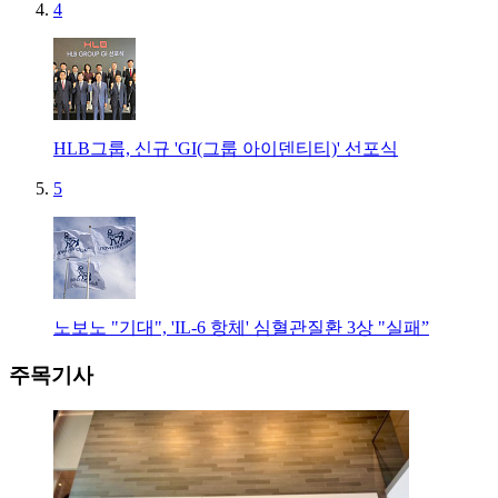
4
HLB그룹, 신규 'GI(그룹 아이덴티티)' 선포식
5
노보노 "기대", 'IL-6 항체' 심혈관질환 3상 "실패”
주목기사