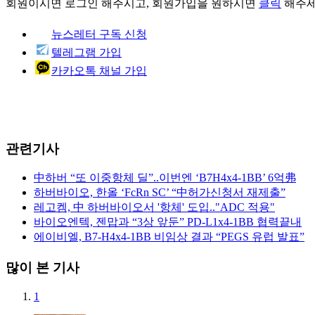
회원이시면
로그인
해주시고, 회원가입을 원하시면
클릭
해주세
뉴스레터 구독 신청
텔레그램 가입
카카오톡 채널 가입
관련기사
中하버 “또 이중항체 딜”..이번엔 ‘B7H4x4-1BB’ 6억弗
하버바이오, 한올 ‘FcRn SC’ “中허가신청서 재제출”
레고켐, 中 하버바이오서 '항체' 도입.."ADC 적용"
바이오엔텍, 젠맙과 “3상 앞둔” PD-L1x4-1BB 협력끝내
에이비엘, B7-H4x4-1BB 비임상 결과 “PEGS 유럽 발표”
많이 본 기사
1