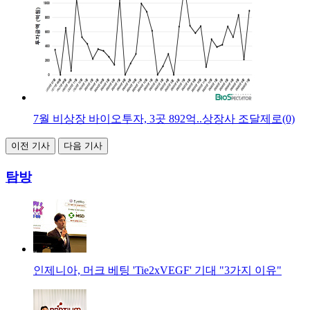
7월 비상장 바이오투자, 3곳 892억..상장사 조달제로(0)
이전 기사
다음 기사
탐방
인제니아, 머크 베팅 'Tie2xVEGF' 기대 "3가지 이유"