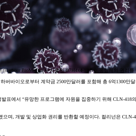
메드(Harbour BioMed)에서 사들인 B7H4x4-1BB 이중항체의 권리
지난해 하버바이오로부터 계약금 2500만달러를 포함해 총 6억1300만
 실적발표에서 “유망한 프로그램에 자원을 집중하기 위해 CLN-418
으며, 개발 및 상업화 권리를 반환할 예정이다. 컬리넌은 CLN-4