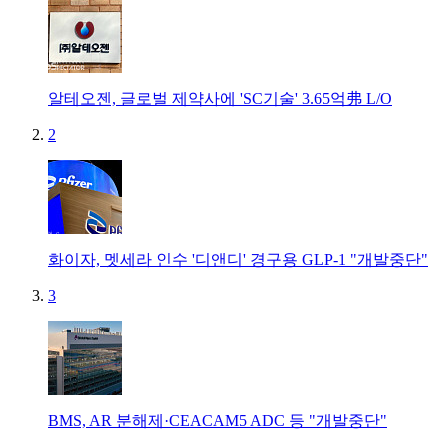
알테오젠, 글로벌 제약사에 'SC기술' 3.65억弗 L/O
2
화이자, 멧세라 인수 '디앤디' 경구용 GLP-1 "개발중단"
3
BMS, AR 분해제·CEACAM5 ADC 등 "개발중단"