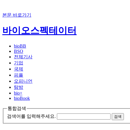
본문 바로가기
바이오스펙테이터
bioBB
BSO
전체기사
기업
국제
피플
오피니언
탐방
bio+
bioBook
통합검색
검색어를 입력해주세요.
검색