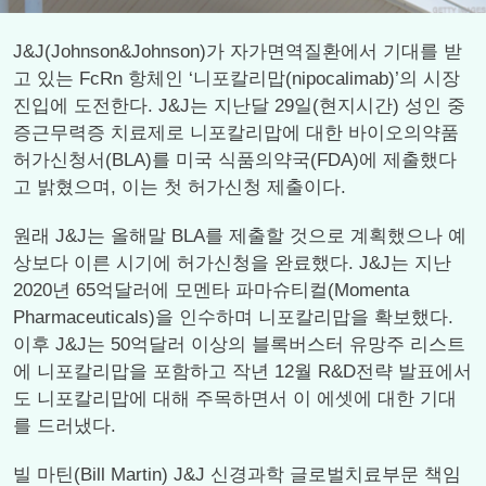
J&J(Johnson&Johnson)가 자가면역질환에서 기대를 받
고 있는 FcRn 항체인 ‘니포칼리맙(nipocalimab)’의 시장
진입에 도전한다. J&J는 지난달 29일(현지시간) 성인 중
증근무력증 치료제로 니포칼리맙에 대한 바이오의약품
허가신청서(BLA)를 미국 식품의약국(FDA)에 제출했다
고 밝혔으며, 이는 첫 허가신청 제출이다.
원래 J&J는 올해말 BLA를 제출할 것으로 계획했으나 예
상보다 이른 시기에 허가신청을 완료했다. J&J는 지난
2020년 65억달러에 모멘타 파마슈티컬(Momenta
Pharmaceuticals)을 인수하며 니포칼리맙을 확보했다.
이후 J&J는 50억달러 이상의 블록버스터 유망주 리스트
에 니포칼리맙을 포함하고 작년 12월 R&D전략 발표에서
도 니포칼리맙에 대해 주목하면서 이 에셋에 대한 기대
를 드러냈다.
빌 마틴(Bill Martin) J&J 신경과학 글로벌치료부문 책임