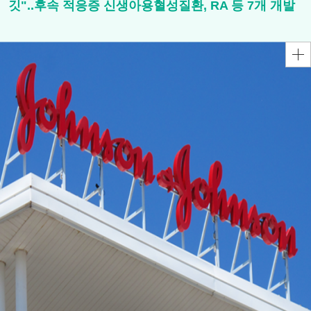
깃"..후속 적응증 신생아용혈성질환, RA 등 7개 개발