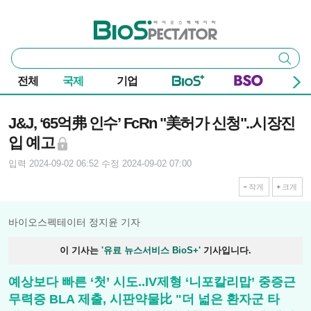
본문 바로가기
주요 메뉴
바이오스펙테이터
통
검색
합
검
전체
국제
기업
색
기사본문
J&J, ‘65억弗 인수’ FcRn "美허가 신청"..시장진
입 예고
입력 2024-09-02 06:52
수정 2024-09-02 07:00
작게
크게
바이오스펙테이터 정지윤 기자
이 기사는
'유료 뉴스서비스 BioS+'
기사입니다.
예상보다 빠른 ‘첫’ 시도..IV제형 ‘니포칼리맙’ 중증근
무력증 BLA 제출, 시판약물比 "더 넓은 환자군 타