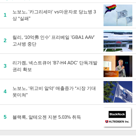
노보노, '카그리세마' vs마운자로 당뇨병 3
1
상 “실패”
릴리, ‘10억弗 인수’ 프리베일 'GBA1 AAV'
2
고셔병 중단
리가켐, 넥스트큐어 'B7-H4 ADC' 단독개발
3
권리 확보
노보노, ‘위고비 알약’ 매출증가 “시장 기대
4
못미쳐”
5
블랙록, 알테오젠 지분 5.03% 취득