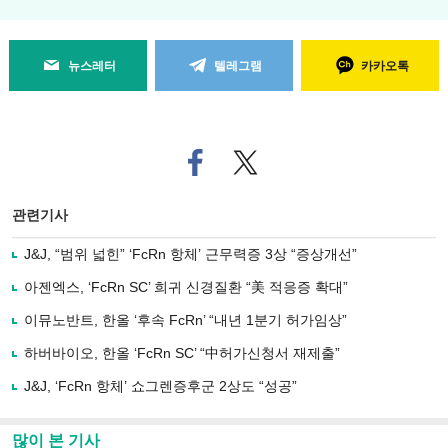
뉴스레터
텔레그램
카카오톡
페
트위
이
터로
스
기사
북
공유
관련기사
으
하기
로
J&J, “범위 넓힌” ‘FcRn 항체’ 근무력증 3상 “증상개선”
기
사
아젠엑스, ‘FcRn SC’ 희귀 신경질환 “美 적응증 확대”
공
유
이뮤노반트, 한올 ‘후속 FcRn’ “내년 1분기 허가임상”
하
하버바이오, 한올 ‘FcRn SC’ “中허가신청서 재제출”
기
J&J, ‘FcRn 항체’ 쇼그렌증후군 2상도 “성공”
많이 본 기사