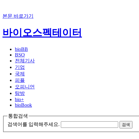
본문 바로가기
바이오스펙테이터
bioBB
BSO
전체기사
기업
국제
피플
오피니언
탐방
bio+
bioBook
통합검색
검색어를 입력해주세요.
검색