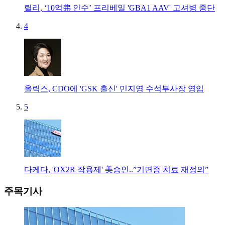
릴리, ‘10억弗 인수’ 프리베일 'GBA1 AAV' 고셔병 중단
4
올릭스, CDO에 'GSK 출신' 민지영 수석부사장 영입
5
다케다, 'OX2R 작용제' 美승인..”기면증 치료 재정의”
주목기사