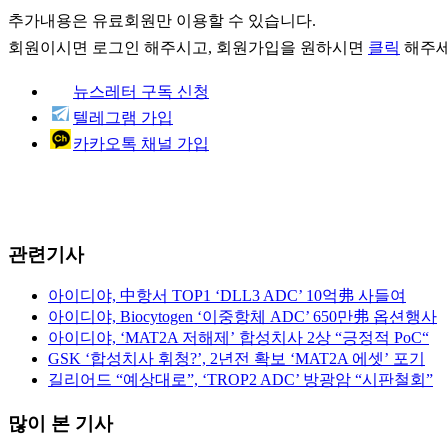
추가내용은 유료회원만 이용할 수 있습니다.
회원이시면
로그인
해주시고, 회원가입을 원하시면
클릭
해주세
뉴스레터 구독 신청
텔레그램 가입
카카오톡 채널 가입
관련기사
아이디야, 中항서 TOP1 ‘DLL3 ADC’ 10억弗 사들여
아이디야, Biocytogen ‘이중항체 ADC’ 650만弗 옵션행사
아이디야, ‘MAT2A 저해제’ 합성치사 2상 “긍정적 PoC“
GSK ‘합성치사 휘청?’, 2년전 확보 ‘MAT2A 에셋’ 포기
길리어드 “예상대로”, ‘TROP2 ADC’ 방광암 “시판철회”
많이 본 기사