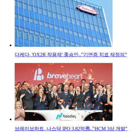
다케다, 'OX2R 작용제' 美승인..”기면증 치료 재정의”
브레이브하트, 나스닥 IPO 3.82억弗.."HCM 3상 개발"