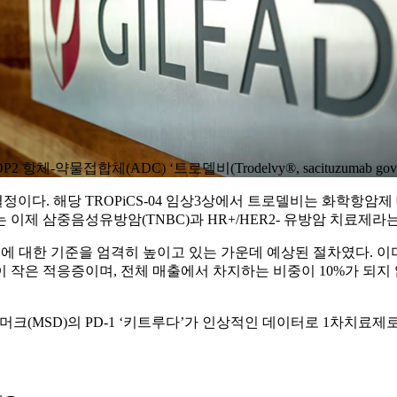
체-약물접합체(ADC) ‘트로델비(Trodelvy®, sacituzumab gov
이다. 해당 TROPiCS-04 임상3상에서 트로델비는 화학항암제 
이제 삼중음성유방암(TNBC)과 HR+/HER2- 유방암 치료제라는
인에 대한 기준을 엄격히 높이고 있는 가운데 예상된 절차였다. 이미
시장이 작은 적응증이며, 전체 매출에서 차지하는 비중이 10%가 
)’과 미국 머크(MSD)의 PD-1 ‘키트루다’가 인상적인 데이터로 1차