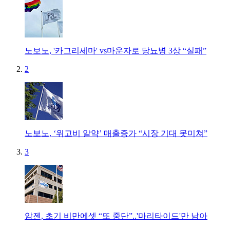
노보노, '카그리세마' vs마운자로 당뇨병 3상 “실패”
2
노보노, ‘위고비 알약’ 매출증가 “시장 기대 못미쳐”
3
암젠, 초기 비만에셋 “또 중단”..'마리타이드'만 남아