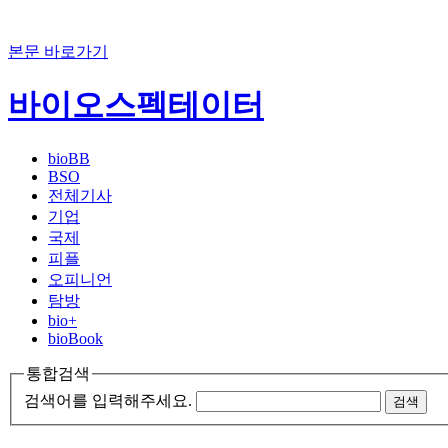
본문 바로가기
바이오스펙테이터
bioBB
BSO
전체기사
기업
국제
피플
오피니언
탐방
bio+
bioBook
통합검색
검색어를 입력해주세요.
검색