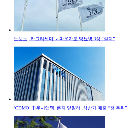
노보노, '카그리세마' vs마운자로 당뇨병 3상 “실패”
‘CDMO’ 中우시앱텍, 론자 앞질러..상반기 매출 “첫 우위”