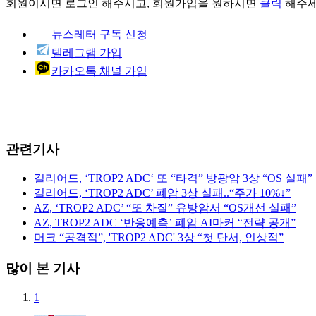
회원이시면
로그인
해주시고, 회원가입을 원하시면
클릭
해주세
뉴스레터 구독 신청
텔레그램 가입
카카오톡 채널 가입
관련기사
길리어드, ‘TROP2 ADC‘ 또 “타격” 방광암 3상 “OS 실패”
길리어드, ‘TROP2 ADC’ 폐암 3상 실패..“주가 10%↓”
AZ, ‘TROP2 ADC’ “또 차질” 유방암서 “OS개선 실패”
AZ, TROP2 ADC ‘반응예측’ 폐암 AI마커 “전략 공개”
머크 “공격적”, 'TROP2 ADC' 3상 “첫 단서, 인상적”
많이 본 기사
1