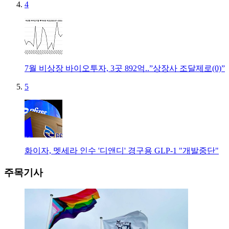
4
7월 비상장 바이오투자, 3곳 892억..”상장사 조달제로(0)”
5
화이자, 멧세라 인수 '디앤디' 경구용 GLP-1 "개발중단"
주목기사