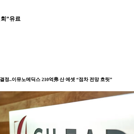
철회”
유료
 결정..이뮤노메딕스 210억弗 산 에셋 “점차 전망 흐릿”