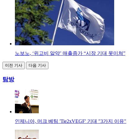
노보노, ‘위고비 알약’ 매출증가 “시장 기대 못미쳐”
이전 기사
다음 기사
탐방
인제니아, 머크 베팅 'Tie2xVEGF' 기대 "3가지 이유"