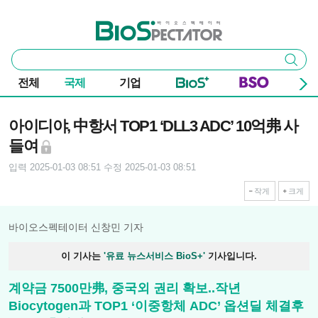
본문 바로가기
주요 메뉴
바이오스펙테이터
통
검색
합
검
전체
국제
기업
색
기사본문
아이디야, 中항서 TOP1 ‘DLL3 ADC’ 10억弗 사
들여
입력 2025-01-03 08:51
수정 2025-01-03 08:51
작게
크게
바이오스펙테이터 신창민 기자
이 기사는
'유료 뉴스서비스 BioS+'
기사입니다.
계약금 7500만弗, 중국외 권리 확보..작년
Biocytogen과 TOP1 ‘이중항체 ADC’ 옵션딜 체결후