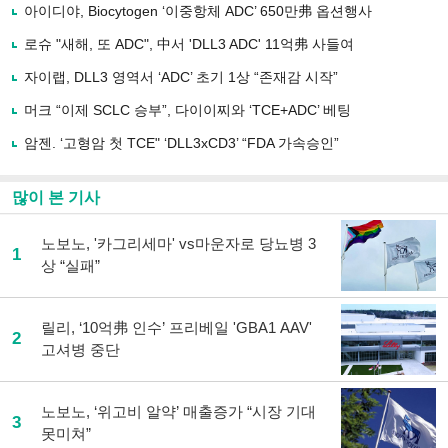
로
아이디야, Biocytogen ‘이중항체 ADC’ 650만弗 옵션행사
기
사
로슈 "새해, 또 ADC", 中서 'DLL3 ADC' 11억弗 사들여
공
유
자이랩, DLL3 영역서 ‘ADC’ 초기 1상 “존재감 시작”
하
머크 “이제 SCLC 승부”, 다이이찌와 ‘TCE+ADC’ 베팅
기
암젠. ‘고형암 첫 TCE" ‘DLL3xCD3’ “FDA 가속승인”
많이 본 기사
노보노, '카그리세마' vs마운자로 당뇨병 3
1
상 “실패”
릴리, ‘10억弗 인수’ 프리베일 'GBA1 AAV'
2
고셔병 중단
노보노, ‘위고비 알약’ 매출증가 “시장 기대
3
못미쳐”