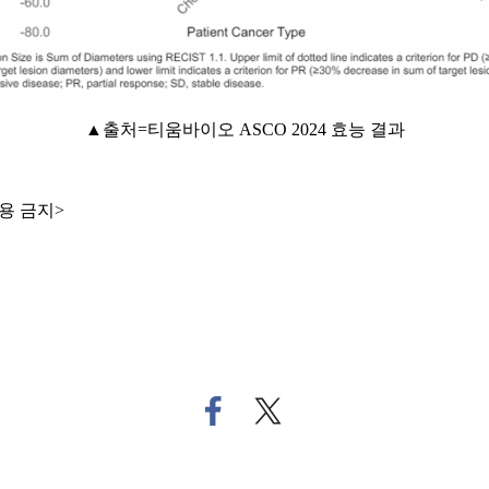
▲출처=티움바이오 ASCO 2024 효능 결과
용 금지>
페
트
이
위
스
터
북
로