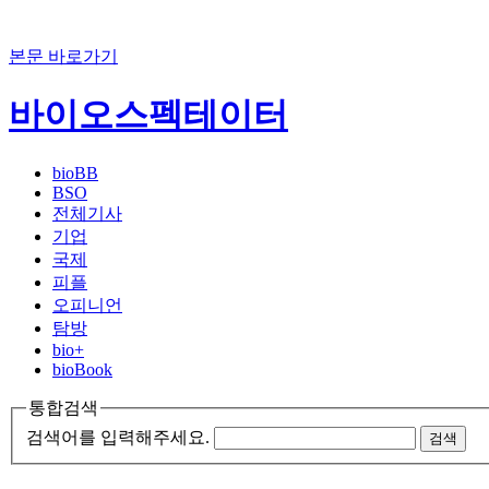
본문 바로가기
바이오스펙테이터
bioBB
BSO
전체기사
기업
국제
피플
오피니언
탐방
bio+
bioBook
통합검색
검색어를 입력해주세요.
검색