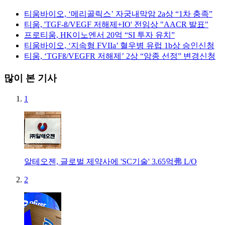
티움바이오, ‘메리골릭스’ 자궁내막암 2a상 “1차 충족”
티움, 'TGF-ß/VEGF 저해제+IO' 전임상 "AACR 발표"
프로티움, HK이노엔서 20억 “SI 투자 유치”
티움바이오, ‘지속형 FVIIa’ 혈우병 유럽 1b상 승인신청
티움, ‘TGFß/VEGFR 저해제’ 2상 “암종 선정” 변경신청
많이 본 기사
1
알테오젠, 글로벌 제약사에 'SC기술' 3.65억弗 L/O
2