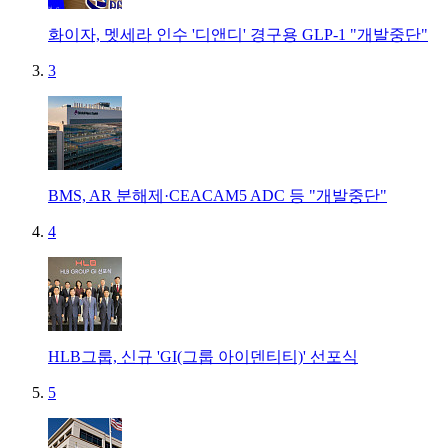
화이자, 멧세라 인수 '디앤디' 경구용 GLP-1 "개발중단"
3
BMS, AR 분해제·CEACAM5 ADC 등 "개발중단"
4
HLB그룹, 신규 'GI(그룹 아이덴티티)' 선포식
5