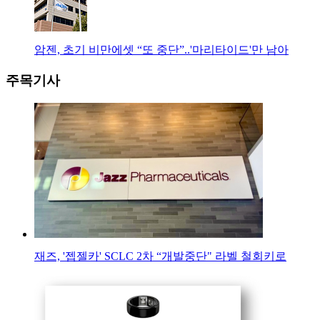
암젠, 초기 비만에셋 “또 중단”..'마리타이드'만 남아
주목기사
재즈, '젭젤카' SCLC 2차 “개발중단" 라벨 철회키로