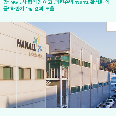
맙’ MG 3상 탑라인 예고..파킨슨병 ‘Nurr1 활성화 약
물’ 하반기 1상 결과 도출