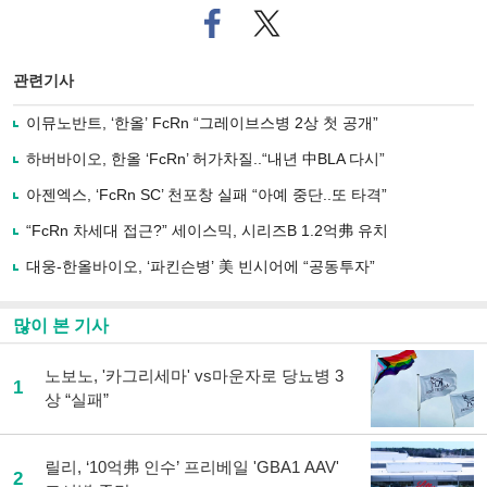
페
트위
이
터로
스
기사
북
공유
관련기사
으
하기
로
이뮤노반트, ‘한올’ FcRn “그레이브스병 2상 첫 공개”
기
사
하버바이오, 한올 ‘FcRn’ 허가차질..“내년 中BLA 다시”
공
유
아젠엑스, ‘FcRn SC’ 천포창 실패 “아예 중단..또 타격”
하
“FcRn 차세대 접근?” 세이스믹, 시리즈B 1.2억弗 유치
기
대웅-한올바이오, ‘파킨슨병’ 美 빈시어에 “공동투자”
많이 본 기사
노보노, '카그리세마' vs마운자로 당뇨병 3
1
상 “실패”
릴리, ‘10억弗 인수’ 프리베일 'GBA1 AAV'
2