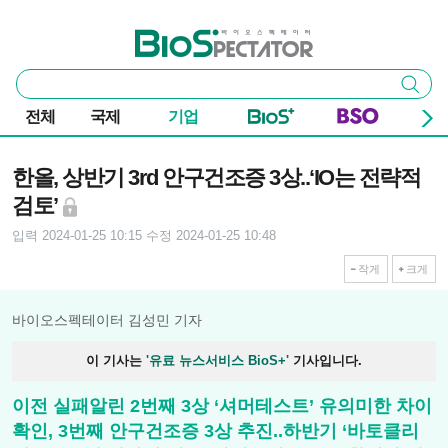
본문 바로가기
주요 메뉴
바이오스펙테이터
통
검색
합
검
전체
국제
기업
색
기사본문
한올, 상반기 3rd 안구건조증 3상..‘IO는 전략적
검토’
입력 2024-01-25 10:15
수정 2024-01-25 10:48
작게
크게
바이오스펙테이터 김성민 기자
이 기사는
'유료 뉴스서비스 BioS+'
기사입니다.
이전 실패알린 2번째 3상 ‘셔머테스트’ 유의미한 차이
확인, 3번째 안구건조증 3상 추진..하반기 ‘바토클리