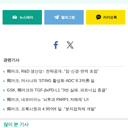
뉴스레터
텔레그램
카카오톡
페
트위
이
터로
스
기사
북
공유
관련기사
으
하기
로
獨머크, R&D 생산성↑ 전략공개..“암·신경·면역 초점”
기
사
獨머크, 머사나와 ‘STING 활성화 ADC’ 8.3억弗 딜
공
유
GSK, 獨머크와 TGF-βxPD-L1 "3번 실패..파트너십 종결"
하
獨머크, 네르비아노 ‘뇌투과 PARP1 저해제’ L/I
기
獨머크, 프록시젠과 4.95억€ 딜..“분자접착제 개발”
많이 본 기사