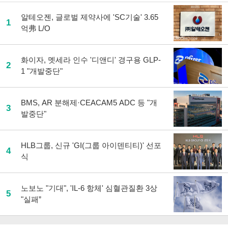
알테오젠, 글로벌 제약사에 'SC기술' 3.65
1
억弗 L/O
화이자, 멧세라 인수 '디앤디' 경구용 GLP-
2
1 "개발중단"
BMS, AR 분해제·CEACAM5 ADC 등 "개
3
발중단"
HLB그룹, 신규 'GI(그룹 아이덴티티)' 선포
4
식
노보노 "기대", 'IL-6 항체' 심혈관질환 3상
5
"실패”