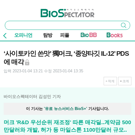
본문 바로가기
주요 메뉴
바이오스펙테이터
통
검색
합
검
오피니언
탐방
피플
색
기사본문
‘사이토카인 쓴맛’ 獨머크, ‘종양타깃 IL-12’ PDS
에 매각
입력 2023-01-04 13:21
수정 2023-01-04 13:35
작게
크게
바이오스펙테이터 김성민 기자
이 기사는
'유료 뉴스서비스 BioS+'
기사입니다.
머크 'R&D 우선순위 재조정' 따른 매각딜..계약금 500
만달러와 개발, 허가 등 마일스톤 1100만달러 규모..