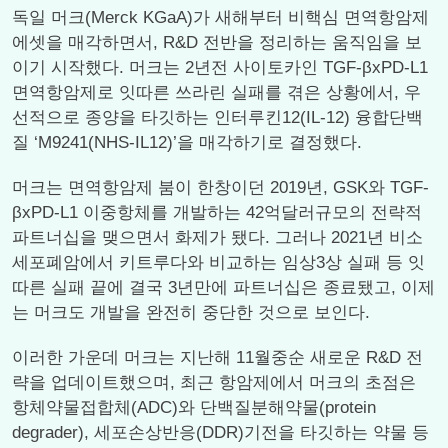
독일 머크(Merck KGaA)가 새해부터 비핵심 면역항암제
에셋을 매각하면서, R&D 전반을 정리하는 움직임을 보
이기 시작했다. 머크는 2년전 사이토카인 TGF-βxPD-L1
면역항암제로 잇따른 쓰라린 실패를 겪은 상황에서, 우
선적으로 종양을 타깃하는 인터루킨12(IL-12) 융합단백
질 ‘M9241(NHS-IL12)’을 매각하기로 결정했다.
머크는 면역항암제 붐이 한창이던 2019년, GSK와 TGF-
βxPD-L1 이중항체를 개발하는 42억달러규모의 전략적
파트너십을 맺으면서 화제가 됐다. 그러나 2021년 비소
세포폐암에서 키트루다와 비교하는 임상3상 실패 등 잇
따른 실패 끝에 결국 3년만에 파트너십은 종료됐고, 이제
는 머크도 개발을 완전히 중단한 것으로 보인다.
이러한 가운데 머크는 지난해 11월중순 새로운 R&D 전
략을 업데이트했으며, 최근 항암제에서 머크의 초점은
항체약물접합체(ADC)와 단백질분해약물(protein
degrader), 세포손상반응(DDR)기전을 타깃하는 약물 등