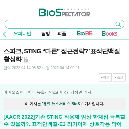
본문 바로가기
주요 메뉴
바이오스펙테이터
통
검색
합
검
오피니언
탐방
피플
색
기사본문
스파크, STING “다른” 접근전략? '표적단백질
활성화'
입력 2022-04-14 08:52
수정 2022-04-14 09:21
작게
크게
바이오스펙테이터 뉴올리언스(미국)=김성민 기자
이 기사는
'유료 뉴스서비스 BioS+'
기사입니다.
[AACR 2022]기존 STING 작용제 임상 한계점 극복할
수 있을까?..표적단백질-E3 리가아제 상호작용 막아