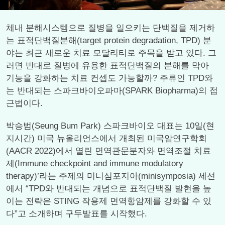
체내 분해시스템으로 질병을 일으키는 단백질을 제거하
는 표적단백질분해(target protein degradation, TPD) 분
야는 최근 새로운 치료 모달리티로 주목을 받고 있다. 그
러면 반대로 질병에 유용한 표적단백질의 분해를 막아
기능을 강화하는 치료 컨셉도 가능할까? 주류인 TPD와
는 반대되는 스파크바이오파마(SPARK Biopharma)의 접
근법이다.
박승범(Seung Bum Park) 스파크바이오 대표는 10일(현
지시간) 미국 뉴올리언스에서 개최된 미국암연구학회
(AACR 2022)에서 열린 면역관문분자와 면역조절 치료
제(Immune checkpoint and immune modulatory
therapy)’라는 주제의 미니심포지아(minisymposia) 세션
에서 “TPD와 반대되는 개념으로 표적단백질 발현을 높
이는 전략은 STING 작용제 면역항암제를 강화할 수 있
다”고 소개하며 구두발표를 시작했다.