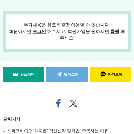
추가내용은 유료회원만 이용할 수 있습니다.
회원이시면
로그인
해주시고, 회원가입을 원하시면
클릭
해
주세요.
뉴스레터
텔레그램
카카오톡
페
트위
이
터로
스
기사
북
공유
관련기사
으
하기
로
스파크바이오 '색다른' 혁신신약 탐색법, 주목하는 이유