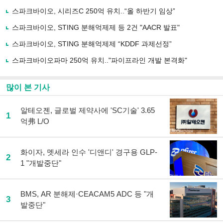
기
사
스파크바이오, 시리즈C 250억 유치..“올 하반기 임상”
공
유
스파크바이오, STING 분해억제제 등 2건 "AACR 발표"
하
스파크바이오, STING 분해억제제 “KDDF 과제선정”
기
스파크바이오파마 250억 유치.."파이프라인 개발 본격화"
많이 본 기사
알테오젠, 글로벌 제약사에 'SC기술' 3.65
1
억弗 L/O
화이자, 멧세라 인수 '디앤디' 경구용 GLP-
2
1 "개발중단"
BMS, AR 분해제·CEACAM5 ADC 등 "개
3
발중단"