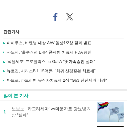
페
트위
이
터로
스
기사
북
공유
관련기사
으
하기
로
아미쿠스, 바텐병 대상 AAV 임상1/2상 결과 발표
기
사
사노피, '흡수개선 ERP' 폼페병 치료제 FDA 승인
공
유
'식물세포' 프로탈릭스, ‘α-Gal A’ "美가속승인 실패”
하
뉴로진, 시리즈B 1.15억弗.."희귀 신경질환 치료제"
기
아브로, 파브리병 유전자치료제 2상 "Gb3 완전제거 나와"
많이 본 기사
노보노, '카그리세마' vs마운자로 당뇨병 3
1
상 “실패”