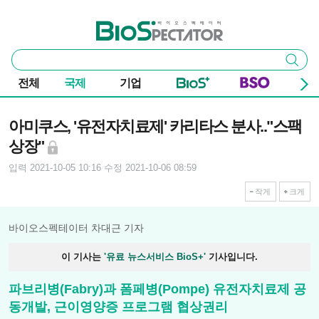
본문 바로가기
주요 메뉴
바이오스펙테이터
통
검색
합
검
전체
국제
기업
색
기사본문
아미쿠스, '유전자치료제' 카리타스 분사.."스팩
상장"
입력 2021-10-05 10:16
수정 2021-10-06 08:59
작게
크게
바이오스펙테이터 차대근 기자
이 기사는
'유료 뉴스서비스 BioS+'
기사입니다.
파브리병(Fabry)과 폼페병(Pompe) 유전자치료제 공
동개발, 근이영양증 프로그램 협상권리