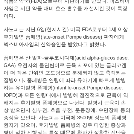
식품의약국(FDA)으로부터 시판허가를 받았다. 넥스비아
자임은 시판 약물 대비 효소 흡수를 개선시킨 것이 특징
이다.
사노피는 지난 6일(현지시간) 미국 FDA로부터 1세 이상
후기발병 폼페병(late-onset Pompe disease) 환자에게
넥스비아자임의 신약승인을 받았다고 밝혔다.
폼페병은 산 알파-글루코시다제(acid alpha-glucosidase,
GAA) 유전자의 돌연변이로 근육 세포에 있는 글리코겐
이 더 작은 단위인 포도당으로 분해되지 않고 축적되는
질병이다. 폼페병은 연령에 따라 유아기에 빠르게 발병
하는 유아발병 폼페병(infantile-onset Pompe disease,
IOPD)과 모든 연령대에서 발병해 점진적으로 근육이 약
해지는 후기발병 폼페병으로 나뉜다. 발병시 근육이 손
상 받으면서 심부전, 호흡 부전, 운동장애, 수면장애 등의
증상을 보인다. 사노피는 미국에 3500명 정도의 폼페병
환자가 있으며, 후기발병 폼페병의 경우 다양한 증상과
병이 점차 진행되는 특성 때문에 환자가 정확한 진단을