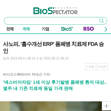
본문 바로가기
주요 메뉴
바이오스펙테이터
통
검색
합
검
전체
국제
기업
색
기사본문
사노피, '흡수개선 ERP' 폼페병 치료제 FDA 승
인
입력 2021-08-11 08:14
수정 2021-08-11 08:14
작게
크게
바이오스펙테이터 차대근 기자
'넥스비아자임' 1세 이상 후기발병 폼페병 환자 대상..
몇주 내 기존 치료제 동일 가격 판매