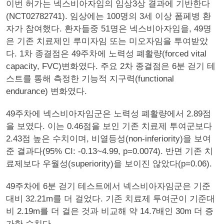
이번 허가는 넥스비아자임의 임상3상 결과에 기반한다
(NCT02782741). 임상에는 100명의 3세 이상 폼페병 환
자가 참여했다. 환자들중 51명은 넥스비아자임을, 49명
은 기존 치료제인 루미자임 또는 미오자임을 투여받았
다. 1차 종결점은 49주차에 노력성 폐활량(forced vital
capacity, FVC)변화였다. 주요 2차 종결점은 6분 걷기 테
스트를 통해 측정한 기능적 지구력(functional
endurance) 변화였다.
49주차에 넥스비아자임군은 노력성 폐활량에서 2.89점
을 보였다. 이는 0.46점을 보인 기존 치료제 투여군보다
2.43점 높은 수치이며, 비열등성(non-inferiority)을 보여
준 결과다(95% CI: -0.13~4.99, p=0.0074). 반면 기존 치
료제보다 우월성(superiority)을 보이진 않았다(p=0.06).
49주차에 6분 걷기 테스트에서 넥스비아자임군은 기준
대비 32.21m를 더 걸었다. 기존 치료제 투여군이 기준대
비 2.19m를 더 걸은 것과 비교해 약 14.7배인 30m 더 증
가한 수치다.