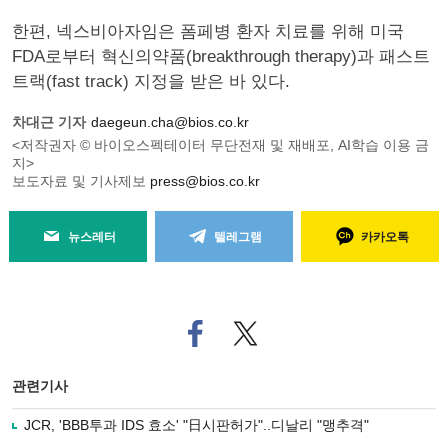
한편, 넥스비아자임은 폼페병 환자 치료를 위해 미국
FDA로부터 혁신의약품(breakthrough therapy)과 패스트
트랙(fast track) 지정을 받은 바 있다.
차대근 기자
daegeun.cha@bios.co.kr
<저작권자 © 바이오스펙테이터 무단전재 및 재배포, AI학습 이용 금
지>
보도자료 및 기사제보
press@bios.co.kr
뉴스레터
텔레그램
카카오톡
페
트위
이
터로
스
기사
북
공유
관련기사
으
하기
로
JCR, 'BBB투과 IDS 효소' "日시판허가"..디날리 "맹추격"
기