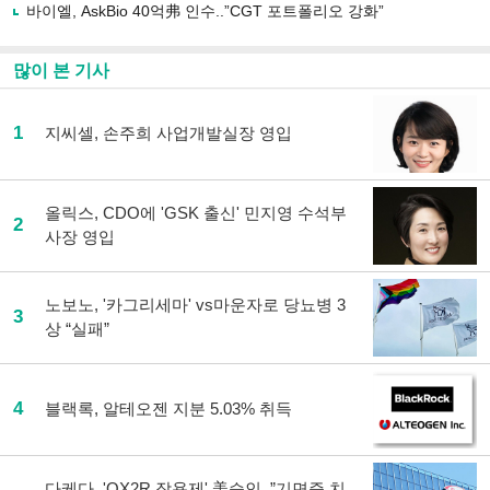
사
바이엘, AskBio 40억弗 인수..”CGT 포트폴리오 강화”
공
유
하
많이 본 기사
기
1
지씨셀, 손주희 사업개발실장 영입
올릭스, CDO에 'GSK 출신' 민지영 수석부
2
사장 영입
노보노, '카그리세마' vs마운자로 당뇨병 3
3
상 “실패”
4
블랙록, 알테오젠 지분 5.03% 취득
다케다, 'OX2R 작용제' 美승인..”기면증 치