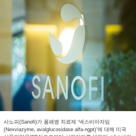
사노피(Sanofi)가 폼페병 치료제 ‘넥스비아자임
(Nexviazyme, avalglucosidase alfa-ngpt)’에 대해 미국