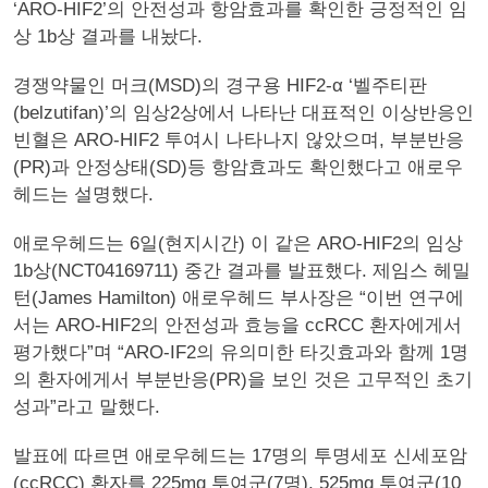
‘ARO-HIF2’의 안전성과 항암효과를 확인한 긍정적인 임
상 1b상 결과를 내놨다.
경쟁약물인 머크(MSD)의 경구용 HIF2-α ‘벨주티판
(belzutifan)’의 임상2상에서 나타난 대표적인 이상반응인
빈혈은 ARO-HIF2 투여시 나타나지 않았으며, 부분반응
(PR)과 안정상태(SD)등 항암효과도 확인했다고 애로우
헤드는 설명했다.
애로우헤드는 6일(현지시간) 이 같은 ARO-HIF2의 임상
1b상(NCT04169711) 중간 결과를 발표했다. 제임스 헤밀
턴(James Hamilton) 애로우헤드 부사장은 “이번 연구에
서는 ARO-HIF2의 안전성과 효능을 ccRCC 환자에게서
평가했다”며 “ARO-IF2의 유의미한 타깃효과와 함께 1명
의 환자에게서 부분반응(PR)을 보인 것은 고무적인 초기
성과”라고 말했다.
발표에 따르면 애로우헤드는 17명의 투명세포 신세포암
(ccRCC) 환자를 225mg 투여군(7명), 525mg 투여군(10