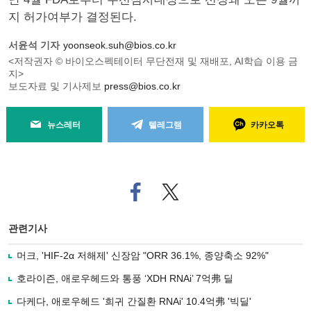
지 허가여부가 결정된다.
서윤석 기자
yoonseok.suh@bios.co.kr
<저작권자 © 바이오스펙테이터 무단전재 및 재배포, AI학습 이용 금
지>
보도자료 및 기사제보
press@bios.co.kr
뉴스레터
텔레그램
카카오톡
페
트위
이
터로
스
기사
북
공유
관련기사
으
하기
로
머크, 'HIF-2α 저해제' 신장암 "ORR 36.1%, 종양축소 92%"
기
사
호라이즌, 애로우헤드와 통풍 ‘XDH RNAi’ 7억弗 딜
공
유
다케다, 애로우헤드 '희귀 간질환 RNAi' 10.4억弗 '빅딜'