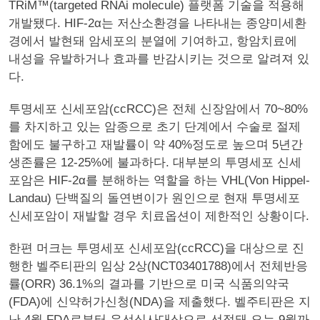
TRiM™(targeted RNAi molecule) 플랫폼 기술을 적용해
개발됐다. HIF-2α는 저산소환경을 나타내는 종양미세환
경에서 발현돼 암세포의 분열에 기여하고, 항암치료에
내성을 유발하거나 효과를 반감시키는 것으로 알려져 있
다.
투명세포 신세포암(ccRCC)은 전체 신장암에서 70~80%
를 차지하고 있는 암종으로 초기 단계에서 수술로 절제
함에도 불구하고 재발률이 약 40%정도로 높으며 5년간
생존률은 12-25%에 불과하다. 대부분의 투명세포 신세
포암은 HIF-2α를 분해하는 역할을 하는 VHL(Von Hippel-
Landau) 단백질의 돌연변이가 원인으로 현재 투명세포
신세포암이 재발할 경우 치료옵션이 제한적인 상황이다.
한편 머크는 투명세포 신세포암(ccRCC)을 대상으로 진
행한 벨주티판의 임상 2상(NCT03401788)에서 전체반응
률(ORR) 36.1%의 결과를 기반으로 미국 식품의약국
(FDA)에 신약허가신청(NDA)을 제출했다. 벨주티판은 지
난 4월 FDA로부터 우선심사대상으로 선정돼 오는 9월까