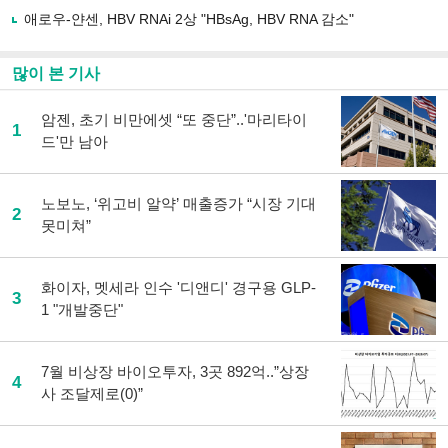
하
애로우-얀센, HBV RNAi 2상 "HBsAg, HBV RNA 감소"
기
많이 본 기사
암젠, 초기 비만에셋 “또 중단”..'마리타이
1
드'만 남아
노보노, ‘위고비 알약’ 매출증가 “시장 기대
2
못미쳐”
화이자, 멧세라 인수 '디앤디' 경구용 GLP-
3
1 "개발중단"
7월 비상장 바이오투자, 3곳 892억..”상장
4
사 조달제로(0)”