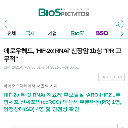
본문 바로가기
주요 메뉴
바이오스펙테이터
통
검색
합
검
전체
국제
기업
색
기사본문
애로우헤드, ‘HIF-2α RNAi’ 신장암 1b상 “PR 고
무적”
입력 2021-07-09 06:51
수정 2021-07-09 06:51
작게
크게
바이오스펙테이터 서윤석 기자
HIF-2α 타깃 RNAi 치료제 후보물질 ‘ARO-HIF2’..투
명세포 신세포암(ccRCC) 임상서 부분반응(PR) 1명,
안정상태(SD) 4명 및 안전성 확인