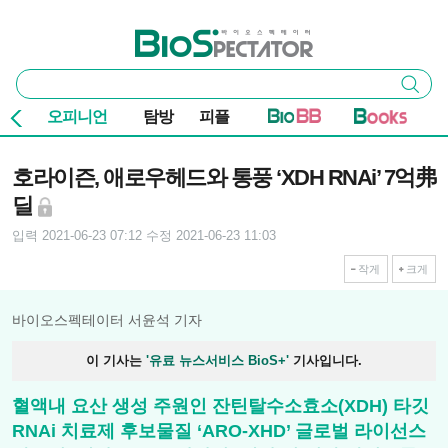
본문 바로가기
주요 메뉴
바이오스펙테이터
통
검색
합
검
오피니언
탐방
피플
색
기사본문
호라이즌, 애로우헤드와 통풍 ‘XDH RNAi’ 7억弗
딜
입력 2021-06-23 07:12
수정 2021-06-23 11:03
작게
크게
바이오스펙테이터 서윤석 기자
이 기사는
'유료 뉴스서비스 BioS+'
기사입니다.
혈액내 요산 생성 주원인 잔틴탈수소효소(XDH) 타깃
RNAi 치료제 후보물질 ‘ARO-XHD’ 글로벌 라이선스