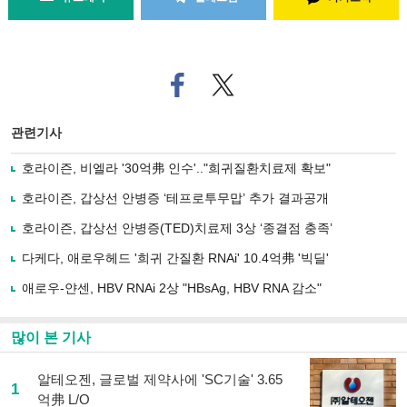
페
트위
이
터로
스
기사
북
공유
관련기사
으
하기
로
호라이즌, 비엘라 '30억弗 인수'.."희귀질환치료제 확보"
기
사
호라이즌, 갑상선 안병증 ‘테프로투무맙’ 추가 결과공개
공
유
호라이즌, 갑상선 안병증(TED)치료제 3상 ‘종결점 충족’
하
다케다, 애로우헤드 '희귀 간질환 RNAi' 10.4억弗 '빅딜'
기
애로우-얀센, HBV RNAi 2상 "HBsAg, HBV RNA 감소"
많이 본 기사
알테오젠, 글로벌 제약사에 'SC기술' 3.65
1
억弗 L/O