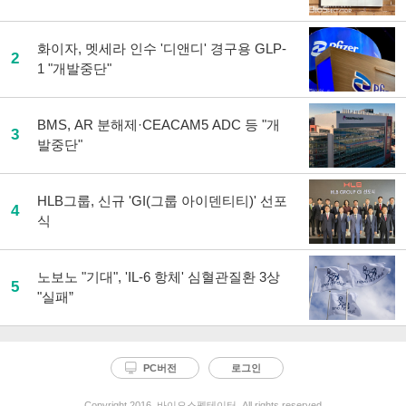
화이자, 멧세라 인수 '디앤디' 경구용 GLP-
2
1 "개발중단"
BMS, AR 분해제·CEACAM5 ADC 등 "개
3
발중단"
HLB그룹, 신규 'GI(그룹 아이덴티티)' 선포
4
식
노보노 "기대", 'IL-6 항체' 심혈관질환 3상
5
"실패”
PC버전
로그인
Copyright 2016. 바이오스펙테이터. All rights reserved