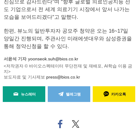
진심으로 감사드린다”며 “향후 글로벌 의료인공지능 선
도 기업으로서 전 세계 의료기기 시장에서 앞서 나가는
모습을 보여드리겠다”고 말했다.
한편, 뷰노의 일반투자자 공모주 청약은 오는 16~17일
양일간 진행되며, 주관사인 미래에셋대우와 삼성증권을
통해 청약신청을 할 수 있다.
서윤석 기자
yoonseok.suh@bios.co.kr
<저작권자 © 바이오스펙테이터 무단전재 및 재배포, AI학습 이용 금
지>
보도자료 및 기사제보
press@bios.co.kr
뉴스레터
텔레그램
카카오톡
페
트위
이
터로
스
기사