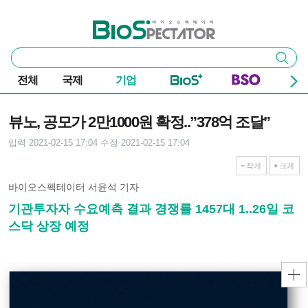
본문 바로가기
주요 메뉴
바이오스펙테이터
통
검색
합
검
전체
국제
기업
색
기사본문
뷰노, 공모가 2만1000원 확정..”378억 조달”
입력 2021-02-15 17:04
수정 2021-02-15 17:04
작게
크게
바이오스펙테이터 서윤석 기자
기관투자자 수요예측 결과 경쟁률 1457대 1..26일 코
스닥 상장 예정