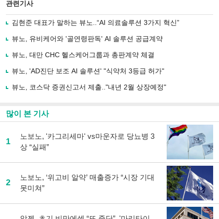
북
공유
관련기사
으
하기
로
김현준 대표가 말하는 뷰노..“AI 의료솔루션 3가지 혁신”
기
사
뷰노, 유비케어와 '골연령판독' AI 솔루션 공급계약
공
유
뷰노, 대만 CHC 헬스케어그룹과 총판계약 체결
하
뷰노, 'AD진단 보조 AI 솔루션' "식약처 3등급 허가"
기
뷰노, 코스닥 증권신고서 제출.."내년 2월 상장예정"
많이 본 기사
노보노, '카그리세마' vs마운자로 당뇨병 3
1
상 “실패”
노보노, ‘위고비 알약’ 매출증가 “시장 기대
2
못미쳐”
암젠, 초기 비만에셋 “또 중단”..'마리타이