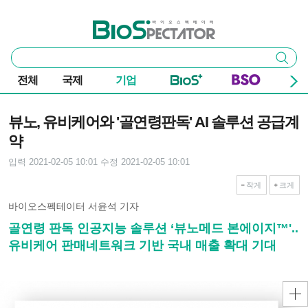
본문 바로가기
주요 메뉴
바이오스펙테이터
통
검색
합
검
전체
국제
기업
색
기사본문
뷰노, 유비케어와 '골연령판독' AI 솔루션 공급계
약
입력 2021-02-05 10:01
수정 2021-02-05 10:01
작게
크게
바이오스펙테이터 서윤석 기자
골연령 판독 인공지능 솔루션 ‘뷰노메드 본에이지™'..
유비케어 판매네트워크 기반 국내 매출 확대 기대