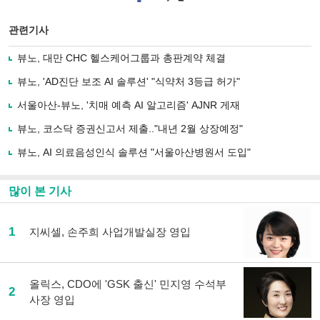
이
터로
스
기사
북
공유
관련기사
으
하기
로
뷰노, 대만 CHC 헬스케어그룹과 총판계약 체결
기
사
뷰노, 'AD진단 보조 AI 솔루션' "식약처 3등급 허가"
공
유
서울아산-뷰노, '치매 예측 AI 알고리즘' AJNR 게재
하
뷰노, 코스닥 증권신고서 제출.."내년 2월 상장예정"
기
뷰노, AI 의료음성인식 솔루션 "서울아산병원서 도입"
많이 본 기사
1
지씨셀, 손주희 사업개발실장 영입
올릭스, CDO에 'GSK 출신' 민지영 수석부
2
사장 영입