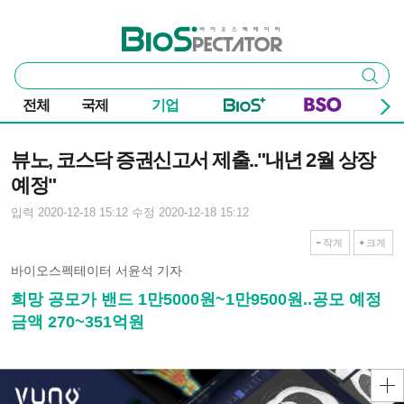
본문 바로가기
주요 메뉴
바이오스펙테이터
통
검색
합
검
전체
국제
기업
색
기사본문
뷰노, 코스닥 증권신고서 제출.."내년 2월 상장
예정"
입력 2020-12-18 15:12
수정 2020-12-18 15:12
작게
크게
바이오스펙테이터 서윤석 기자
희망 공모가 밴드 1만5000원~1만9500원..공모 예정
금액 270~351억원