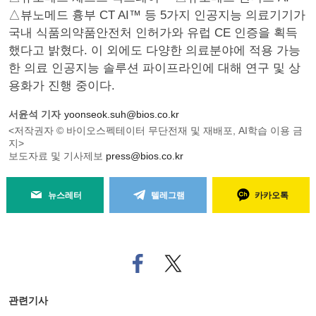
△뷰노메드 흉부 CT AI™ 등 5가지 인공지능 의료기기가
국내 식품의약품안전처 인허가와 유럽 CE 인증을 획득
했다고 밝혔다. 이 외에도 다양한 의료분야에 적용 가능
한 의료 인공지능 솔루션 파이프라인에 대해 연구 및 상
용화가 진행 중이다.
서윤석 기자
yoonseok.suh@bios.co.kr
<저작권자 © 바이오스펙테이터 무단전재 및 재배포, AI학습 이용 금
지>
보도자료 및 기사제보
press@bios.co.kr
뉴스레터
텔레그램
카카오톡
페
트위
이
터로
스
기사
북
공유
관련기사
으
하기