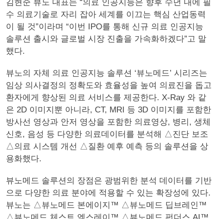
김현준 뷰노 대표는 “의료 인공지능은 향후 수년 내에 필
수 의료기술로 자리 잡아 세계를 이끄는 핵심 산업동력
이 될 것”이라며 “이번 IPO를 통해 신규 의료 인공지능
솔루션 출시와 글로벌 시장 진출을 가속화하겠다”고 말
했다.
뷰노의 자체 의료 인공지능 솔루션 ‘뷰노메드’ 시리즈는
임상 의사결정의 정확도와 효율성을 높여 의료진을 돕고
환자에게 향상된 의료 서비스를 제공한다. X-Ray 와 같
은 2D 이미지뿐 아니라, CT, MRI 등 3D 이미지를 포함한
방사선 영상과 안저 영상을 포함한 의료영상, 병리, 생체
신호, 음성 등 다양한 의료데이터를 분석해 △진단 보조
△의료 시스템 개선 △질환 예후 예측 등의 솔루션을 상
용화했다.
뷰노메드 솔루션의 장점은 광범위한 분석 데이터를 기반
으로 다양한 의료 분야에 적용할 수 있는 확장성에 있다.
뷰노는 △뷰노메드 본에이지™ △뷰노메드 딥브레인™
△뷰노메드 체스트 엑스레이™ △뷰노메드 펀더스 AI™