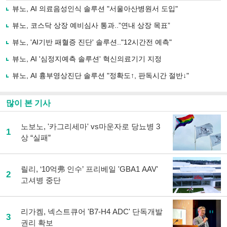
로
뷰노, AI 의료음성인식 솔루션 "서울아산병원서 도입"
기
사
뷰노, 코스닥 상장 예비심사 통과..”연내 상장 목표”
공
유
뷰노, 'AI기반 패혈증 진단' 솔루션.."12시간전 예측"
하
뷰노, AI '심정지예측 솔루션' 혁신의료기기 지정
기
뷰노, AI 흉부영상진단 솔루션 "정확도↑, 판독시간 절반↓"
많이 본 기사
노보노, '카그리세마' vs마운자로 당뇨병 3
1
상 “실패”
릴리, ‘10억弗 인수’ 프리베일 'GBA1 AAV'
2
고셔병 중단
리가켐, 넥스트큐어 'B7-H4 ADC' 단독개발
3
권리 확보