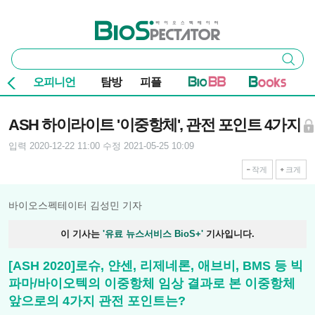
본문 바로가기
주요 메뉴
바이오스펙테이터
통
검색
합
검
오피니언
탐방
피플
색
기사본문
ASH 하이라이트 '이중항체', 관전 포인트 4가지
입력 2020-12-22 11:00
수정 2021-05-25 10:09
작게
크게
바이오스펙테이터 김성민 기자
이 기사는
'유료 뉴스서비스 BioS+'
기사입니다.
[ASH 2020]로슈, 얀센, 리제네론, 애브비, BMS 등 빅
파마/바이오텍의 이중항체 임상 결과로 본 이중항체
앞으로의 4가지 관전 포인트는?