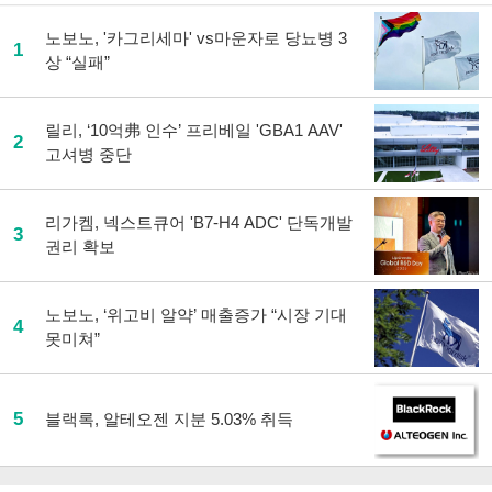
노보노, '카그리세마' vs마운자로 당뇨병 3
1
상 “실패”
릴리, ‘10억弗 인수’ 프리베일 'GBA1 AAV'
2
고셔병 중단
리가켐, 넥스트큐어 'B7-H4 ADC' 단독개발
3
권리 확보
노보노, ‘위고비 알약’ 매출증가 “시장 기대
4
못미쳐”
5
블랙록, 알테오젠 지분 5.03% 취득