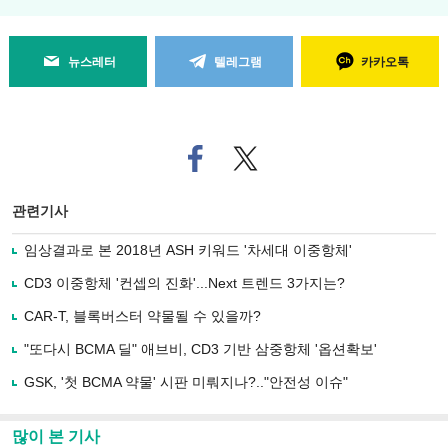
뉴스레터
텔레그램
카카오톡
페
트위
이
터로
스
기사
북
공유
관련기사
으
하기
로
임상결과로 본 2018년 ASH 키워드 '차세대 이중항체'
기
사
CD3 이중항체 '컨셉의 진화'...Next 트렌드 3가지는?
공
유
CAR-T, 블록버스터 약물될 수 있을까?
하
"또다시 BCMA 딜" 애브비, CD3 기반 삼중항체 '옵션확보'
기
GSK, '첫 BCMA 약물' 시판 미뤄지나?.."안전성 이슈"
많이 본 기사