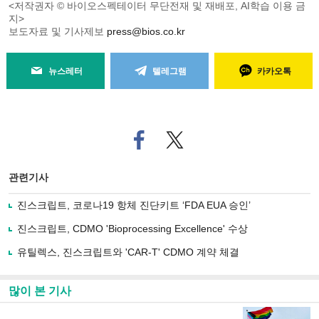
<저작권자 © 바이오스펙테이터 무단전재 및 재배포, AI학습 이용 금
지>
보도자료 및 기사제보
press@bios.co.kr
뉴스레터
텔레그램
카카오톡
페
트위
이
터로
스
기사
북
공유
관련기사
으
하기
로
진스크립트, 코로나19 항체 진단키트 ‘FDA EUA 승인’
기
사
진스크립트, CDMO 'Bioprocessing Excellence' 수상
공
유
유틸렉스, 진스크립트와 'CAR-T' CDMO 계약 체결
하
기
많이 본 기사