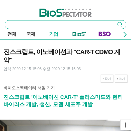
본문 바로가기
주요 메뉴
바이오스펙테이터
통
검색
합
검
전체
국제
기업
색
기사본문
진스크립트, 이노베이션과 "CAR-T CDMO 계
약"
입력 2020-12-15 15:06
수정 2020-12-15 15:06
작게
크게
바이오스펙테이터 서일 기자
진스크립트 '이노베이션 CAR-T' 플라스미드와 렌티
바이러스 개발, 생산, 모델 세포주 개발