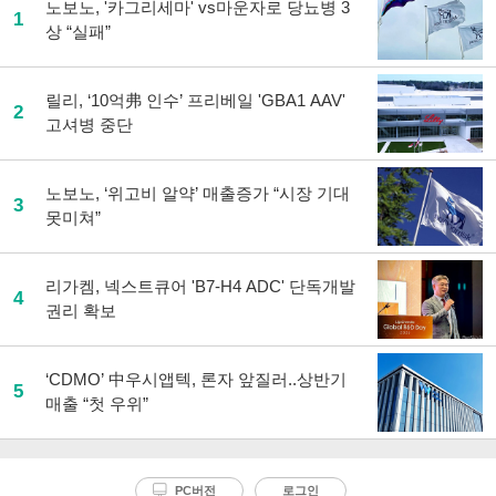
노보노, '카그리세마' vs마운자로 당뇨병 3
1
상 “실패”
릴리, ‘10억弗 인수’ 프리베일 'GBA1 AAV'
2
고셔병 중단
노보노, ‘위고비 알약’ 매출증가 “시장 기대
3
못미쳐”
리가켐, 넥스트큐어 'B7-H4 ADC' 단독개발
4
권리 확보
‘CDMO’ 中우시앱텍, 론자 앞질러..상반기
5
매출 “첫 우위”
PC버전
로그인