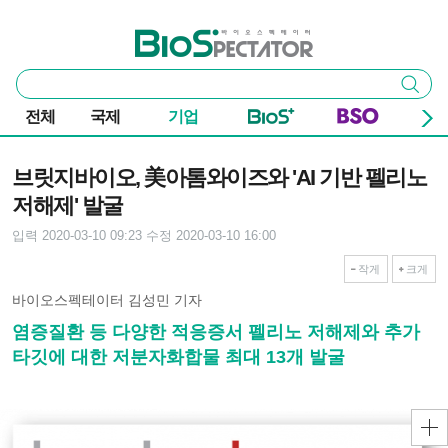
본문 바로가기
주요 메뉴
바이오스펙테이터
통
검색
합
검
전체
국제
기업
색
기사본문
브릿지바이오, 美아톰와이즈와 'AI 기반 펠리노
저해제' 발굴
입력 2020-03-10 09:23
수정 2020-03-10 16:00
작게
크게
바이오스펙테이터 김성민 기자
염증질환 등 다양한 적응증서 펠리노 저해제와 추가
타깃에 대한 저분자화합물 최대 13개 발굴