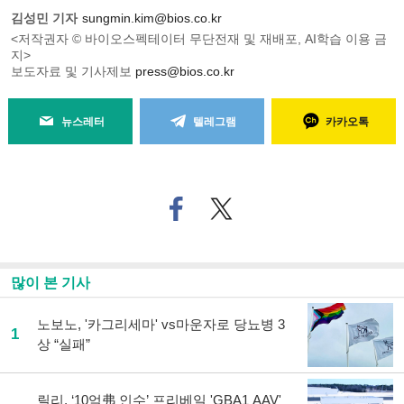
김성민 기자
sungmin.kim@bios.co.kr
<저작권자 © 바이오스펙테이터 무단전재 및 재배포, AI학습 이용 금
지>
보도자료 및 기사제보
press@bios.co.kr
뉴스레터
텔레그램
카카오톡
페
트위
이
터로
스
기사
북
공유
으
하기
많이 본 기사
로
기
사
노보노, '카그리세마' vs마운자로 당뇨병 3
1
공
상 “실패”
유
하
기
릴리, ‘10억弗 인수’ 프리베일 'GBA1 AAV'