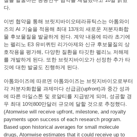
질을 발굴하는 공동연구 협약을 체결했다고 10일 밝혔
다.
이번 협약을 통해 브릿지바이오테라퓨틱스는 아톰와이
즈의 AI 기술을 적용해 최대 13개의 새로운 저분자화합
물 후보물질을 발굴하게 된다. 계약 내용에 따라 초기에
는 펠리노 E3 유비퀴틴 리가아제와 신규 후보물질의 상
호작용을 평가해, 다양한 질환을 타깃한 펠리노 저해제
를 개발하게 된다. 또한 브릿지바이오가 선정한 추가 타
깃에 대한 발굴도 진행하게 된다.
아톰와이즈에 따르면 아톰와이즈는 브릿지바이오로부터
각 저분자화합물 과제마다 선급금(upfront)과 중간 성과
에 따른 마일스톤 및 로얄티를 지급받게 되며, 성공할 경
우 최대 10억800만달러 규모에 달할 것으로 추정했다.
(Atomwise will receive upfront, milestone, and royalty
payments upon success of each research program.
Based upon historical averages for small molecule
drugs, Atomwise estimates that it could receive up to