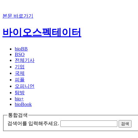
본문 바로가기
바이오스펙테이터
bioBB
BSO
전체기사
기업
국제
피플
오피니언
탐방
bio+
bioBook
통합검색
검색어를 입력해주세요.
검색