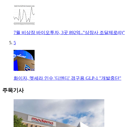
7월 비상장 바이오투자, 3곳 892억..”상장사 조달제로(0)”
5
화이자, 멧세라 인수 '디앤디' 경구용 GLP-1 "개발중단"
주목기사