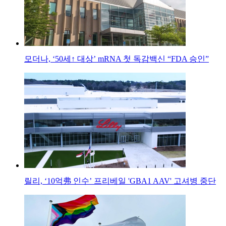
모더나, ‘50세↑ 대상’ mRNA 첫 독감백신 “FDA 승인”
릴리, ‘10억弗 인수’ 프리베일 'GBA1 AAV' 고셔병 중단