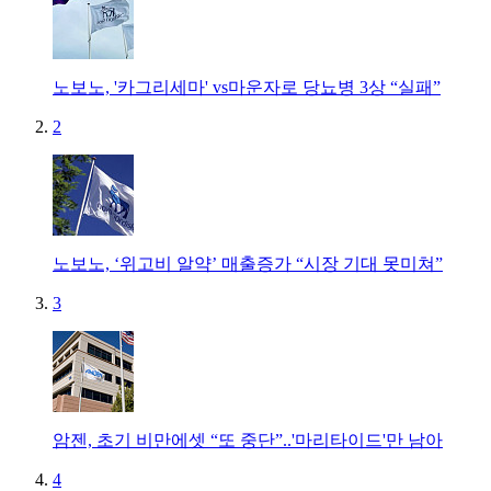
노보노, '카그리세마' vs마운자로 당뇨병 3상 “실패”
2
노보노, ‘위고비 알약’ 매출증가 “시장 기대 못미쳐”
3
암젠, 초기 비만에셋 “또 중단”..'마리타이드'만 남아
4