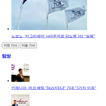
노보노, '카그리세마' vs마운자로 당뇨병 3상 “실패”
이전 기사
다음 기사
탐방
인제니아, 머크 베팅 'Tie2xVEGF' 기대 "3가지 이유"