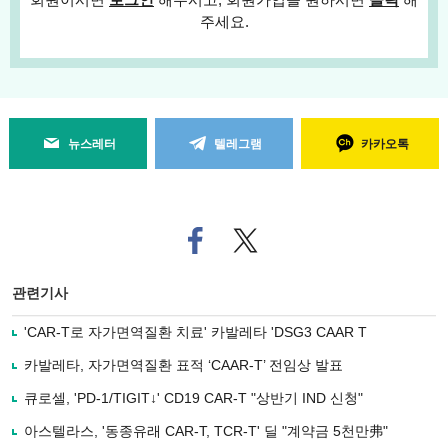
주세요.
뉴스레터
텔레그램
카카오톡
페
트위
이
터로
스
기사
북
공유
관련기사
으
하기
로
'CAR-T로 자가면역질환 치료' 카발레타 'DSG3 CAAR T
기
사
카발레타, 자가면역질환 표적 ‘CAAR-T’ 전임상 발표
공
유
큐로셀, 'PD-1/TIGIT↓' CD19 CAR-T "상반기 IND 신청"
하
아스텔라스, '동종유래 CAR-T, TCR-T' 딜 "계약금 5천만弗"
기