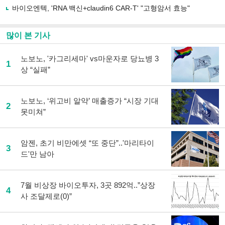
바이오엔텍, 'RNA 백신+claudin6 CAR-T' "고형암서 효능"
많이 본 기사
노보노, '카그리세마' vs마운자로 당뇨병 3
1
상 “실패”
노보노, ‘위고비 알약’ 매출증가 “시장 기대
2
못미쳐”
암젠, 초기 비만에셋 “또 중단”..'마리타이
3
드'만 남아
7월 비상장 바이오투자, 3곳 892억..”상장
4
사 조달제로(0)”