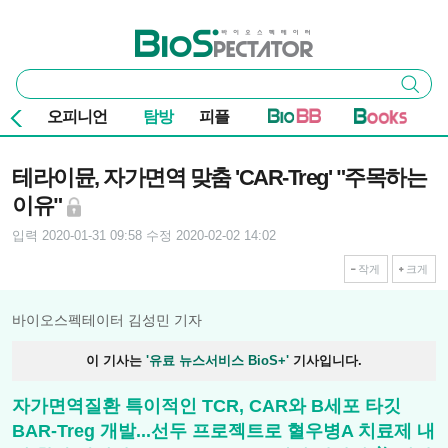
본문 바로가기
주요 메뉴
바이오스펙테이터
통
검색
합
검
오피니언
탐방
피플
색
기사본문
테라이뮨, 자가면역 맞춤 'CAR-Treg' "주목하는
이유"
입력 2020-01-31 09:58
수정 2020-02-02 14:02
작게
크게
바이오스펙테이터 김성민 기자
이 기사는
'유료 뉴스서비스 BioS+'
기사입니다.
자가면역질환 특이적인 TCR, CAR와 B세포 타깃
BAR-Treg 개발...선두 프로젝트로 혈우병A 치료제 내