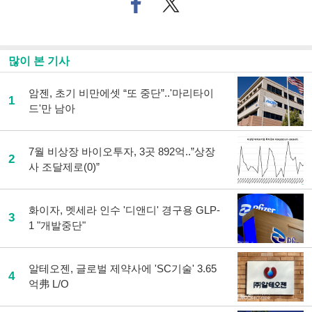
페
트위
이
터로
스
기사
북
공유
으
하기
많이 본 기사
로
기
사
암젠, 초기 비만에셋 “또 중단”..'마리타이
1
공
드'만 남아
유
하
기
7월 비상장 바이오투자, 3곳 892억..”상장
2
사 조달제로(0)”
화이자, 멧세라 인수 '디앤디' 경구용 GLP-
3
1 "개발중단"
알테오젠, 글로벌 제약사에 'SC기술' 3.65
4
억弗 L/O