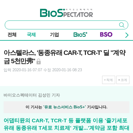
본문 바로가기
주요 메뉴
바이오스펙테이터
통
검색
합
검
전체
국제
기업
색
기사본문
아스텔라스, '동종유래 CAR-T, TCR-T' 딜 "계약
금 5천만弗"
입력 2020-01-16 07:07
수정 2020-01-16 08:23
작게
크게
바이오스펙테이터 김성민 기자
이 기사는
'유료 뉴스서비스 BioS+'
기사입니다.
어댑티뮨의 CAR-T, TCR-T 등 플랫폼 이용 '줄기세포
유래 동종유래 T세포 치료제' 개발...'계약금 포함 최대