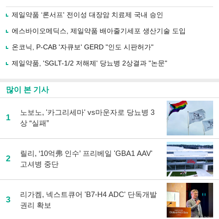
으
하기
로
제일약품 ‘론서프' 전이성 대장암 치료제 국내 승인
기
사
에스바이오메딕스, 제일약품 배아줄기세포 생산기술 도입
공
유
온코닉, P-CAB '자큐보' GERD "인도 시판허가"
하
제일약품, 'SGLT-1/2 저해제' 당뇨병 2상결과 "논문"
기
많이 본 기사
노보노, '카그리세마' vs마운자로 당뇨병 3
1
상 “실패”
릴리, ‘10억弗 인수’ 프리베일 'GBA1 AAV'
2
고셔병 중단
리가켐, 넥스트큐어 'B7-H4 ADC' 단독개발
3
권리 확보