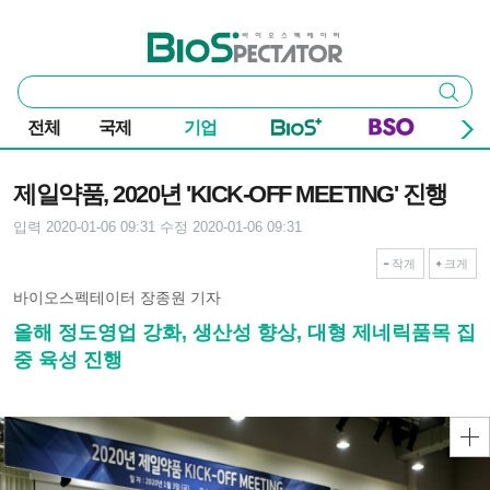
본문 바로가기
주요 메뉴
바이오스펙테이터
통
검색
합
검
전체
국제
기업
색
기사본문
제일약품, 2020년 'KICK-OFF MEETING' 진행
입력 2020-01-06 09:31
수정 2020-01-06 09:31
작게
크게
바이오스펙테이터 장종원 기자
올해 정도영업 강화, 생산성 향상, 대형 제네릭품목 집
중 육성 진행