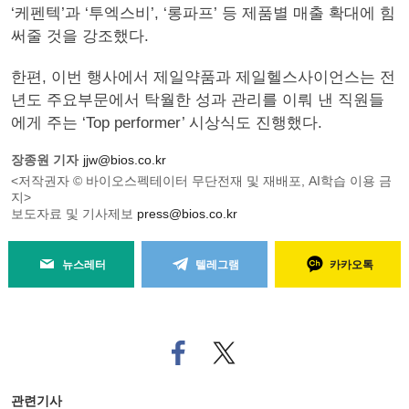
‘케펜텍’과 ‘투엑스비’, ‘롱파프’ 등 제품별 매출 확대에 힘
써줄 것을 강조했다.
한편, 이번 행사에서 제일약품과 제일헬스사이언스는 전
년도 주요부문에서 탁월한 성과 관리를 이뤄 낸 직원들
에게 주는 ‘Top performer’ 시상식도 진행했다.
장종원 기자
jjw@bios.co.kr
<저작권자 © 바이오스펙테이터 무단전재 및 재배포, AI학습 이용 금
지>
보도자료 및 기사제보
press@bios.co.kr
뉴스레터
텔레그램
카카오톡
페
트위
이
터로
스
기사
북
공유
관련기사