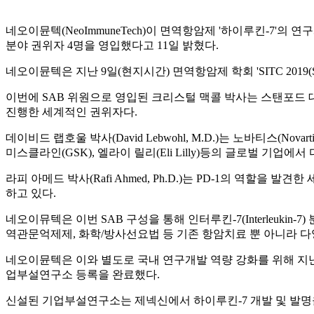
네오이뮨텍(NeoImmuneTech)이 면역항암제 '하이루킨-7'의 연구개발 가속
분야 권위자 4명을 영입했다고 11일 밝혔다.
네오이뮨텍은 지난 9일(현지시간) 면역항암제 학회 'SITC 2019(Socie
이번에 SAB 위원으로 영입된 크리스털 맥콜 박사는 스탠포드 대학(S
진행한 세계적인 권위자다.
데이비드 랩호울 박사(David Lebwohl, M.D.)는 노바티스(Novar
미스클라인(GSK), 엘라이 릴리(Eli Lilly)등의 글로벌 기업
라피 아메드 박사(Rafi Ahmed, Ph.D.)는 PD-1의 역할을 발
하고 있다.
네오이뮤텍은 이번 SAB 구성을 통해 인터루킨-7(Interleuki
역관문억제제, 화학/방사선요법 등 기존 항암치료 뿐 아니라 다
네오이뮨텍은 이와 별도로 국내 연구개발 역량 강화를 위해 지난
업부설연구소 등록을 완료했다.
신설된 기업부설연구소는 제넥신에서 하이루킨-7 개발 및 발명