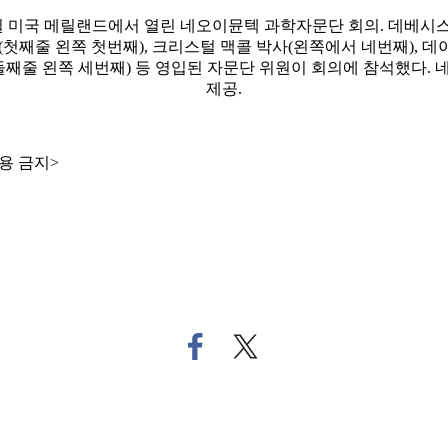
일 미국 메릴랜드에서 열린 네오이뮨텍 과학자문단 회의. 데베시
(첫째줄 왼쪽 첫번째), 크리스털 맥콜 박사(왼쪽에서 네번째), 
둘째줄 왼쪽 세번째) 등 영입된 자문단 위원이 회의에 참석했다.
제공.
용 금지>
페
트
이
위
스
터
북
로
으
기
로
사