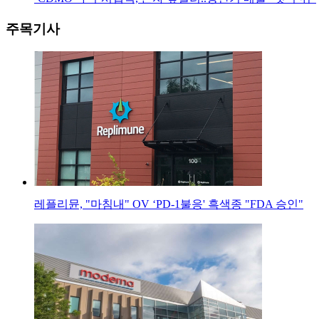
주목기사
레플리뮨, "마침내" OV ‘PD-1불응' 흑색종 "FDA 승인"