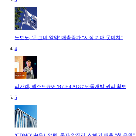
노보노, ‘위고비 알약’ 매출증가 “시장 기대 못미쳐”
4
리가켐, 넥스트큐어 'B7-H4 ADC' 단독개발 권리 확보
5
‘CDMO’ 中우시앱텍, 론자 앞질러..상반기 매출 “첫 우위”