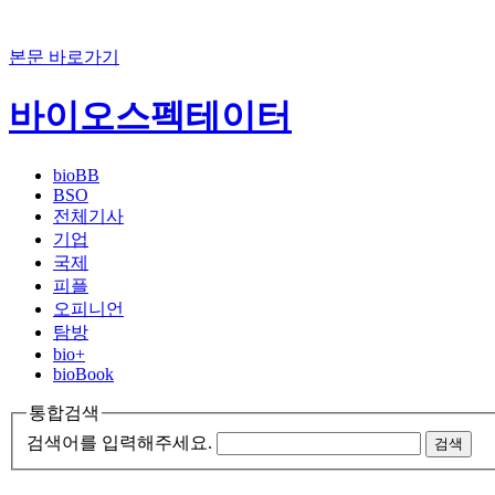
본문 바로가기
바이오스펙테이터
bioBB
BSO
전체기사
기업
국제
피플
오피니언
탐방
bio+
bioBook
통합검색
검색어를 입력해주세요.
검색