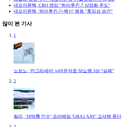
네오이뮨텍, CBO 영입 "하이루킨-7 상업화 주도"
네오이뮨텍, '하이루킨-7+백신' 병용 "美임상 승인"
많이 본 기사
1
노보노, '카그리세마' vs마운자로 당뇨병 3상 “실패”
2
릴리, ‘10억弗 인수’ 프리베일 'GBA1 AAV' 고셔병 중단
3