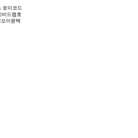
스 로이코드
데이비드랩호
 네오이뮨텍