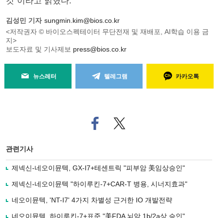
것”이라고 밝혔다.
김성민 기자
sungmin.kim@bios.co.kr
<저작권자 © 바이오스펙테이터 무단전재 및 재배포, AI학습 이용 금
지>
보도자료 및 기사제보
press@bios.co.kr
뉴스레터
텔레그램
카카오톡
페
트위
이
터로
스
기사
북
공유
관련기사
으
하기
로
제넥신-네오이뮨텍, GX-I7+테센트릭 "피부암 美임상승인"
기
사
제넥신-네오이뮨텍 "하이루킨-7+CAR-T 병용, 시너지효과"
공
유
네오이뮨텍, 'NT-I7' 4가지 차별성 근거한 IO 개발전략
하
네오이뮨텍, 하이루킨-7+표준 "美FDA 뇌암 1b/2a상 승인"
기