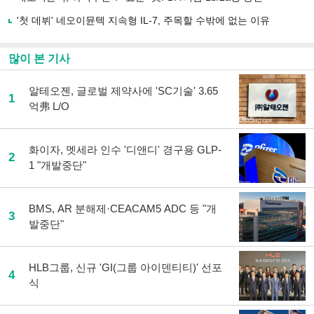
'첫 데뷔' 네오이뮨텍 지속형 IL-7, 주목할 수밖에 없는 이유
많이 본 기사
알테오젠, 글로벌 제약사에 'SC기술' 3.65
1
억弗 L/O
화이자, 멧세라 인수 '디앤디' 경구용 GLP-
2
1 "개발중단"
BMS, AR 분해제·CEACAM5 ADC 등 "개
3
발중단"
HLB그룹, 신규 'GI(그룹 아이덴티티)' 선포
4
식