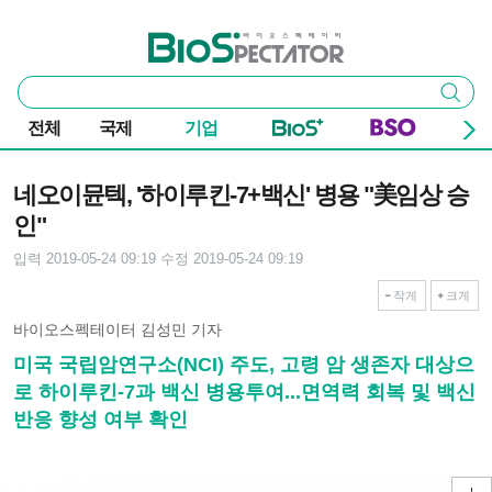
본문 바로가기
주요 메뉴
바이오스펙테이터
통
검색
합
검
전체
국제
기업
색
기사본문
네오이뮨텍, '하이루킨-7+백신' 병용 "美임상 승
인"
입력 2019-05-24 09:19
수정 2019-05-24 09:19
작게
크게
바이오스펙테이터 김성민 기자
미국 국립암연구소(NCI) 주도, 고령 암 생존자 대상으
로 하이루킨-7과 백신 병용투여...면역력 회복 및 백신
반응 향성 여부 확인