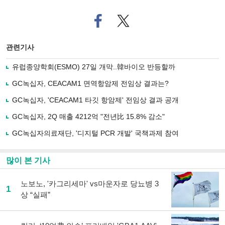
페
트위
이
터로
스
기사
북
공유
관련기사
으
하기
로
유럽종양학회(ESMO) 27일 개막..韓바이오 반등할까
기
사
GC녹십자, CEACAM1 면역항암제 전임상 결과는?
공
유
GC녹십자, 'CEACAM1 타깃 항암제' 전임상 결과 공개
하
GC녹십자, 2Q 매출 4212억 "전년比 15.8% 감소"
기
GC녹십자의료재단, '디지털 PCR 개발' 국책과제 참여
많이 본 기사
노보노, '카그리세마' vs마운자로 당뇨병 3
1
상 “실패”