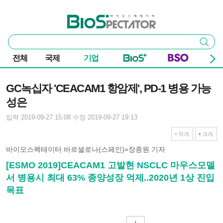
본문 바로가기
주요 메뉴
바이오스펙테이터
통
검색
합
검
전체
국제
기업
색
기사본문
GC녹십자 'CEACAM1 항암제', PD-1 병용 가능
성은
입력 2019-09-27 15:08
수정 2019-09-27 19:13
작게
크게
바이오스펙테이터 바르셀로나(스페인)=장종원 기자
[ESMO 2019]CEACAM1 고발현 NSCLC 마우스모델
서 병용시 최대 63% 종양성장 억제..2020년 1상 진입
목표