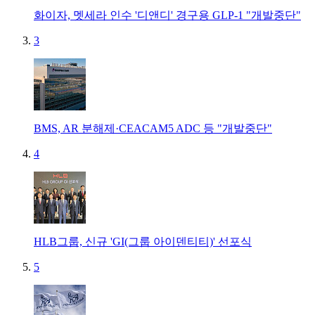
화이자, 멧세라 인수 '디앤디' 경구용 GLP-1 "개발중단"
3
BMS, AR 분해제·CEACAM5 ADC 등 "개발중단"
4
HLB그룹, 신규 'GI(그룹 아이덴티티)' 선포식
5