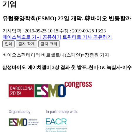
기업
유럽종양학회(ESMO) 27일 개막..韓바이오 반등할까
기사입력 : 2019-09-25 10:15
|
수정 : 2019-09-25 13:23
페이스북으로 기사 공유하기
트위터로 기사 공유하기
인쇄
글자 작게
글자 크게
바이오스펙테이터 바르셀로나(스페인)=장종원 기자
삼성바이오-에이치엘비 3상 결과 첫 발표..한미·GC녹십자·