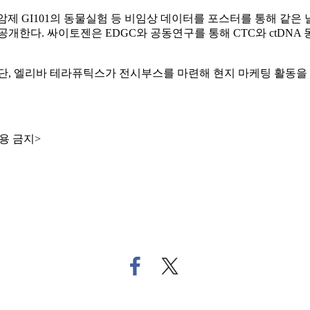
 GI101의 동물실험 등 비임상 데이터를 포스터를 통해 같은 날 G
한다. 싸이토젠은 EDGC와 공동연구를 통해 CTC와 ctDNA
 엘리바 테라퓨틱스가 전시부스를 마련해 현지 마케팅 활동을 벌인
용 금지>
페
트
이
위
스
터
북
로