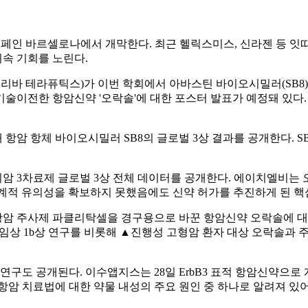
시간) 스페인 바르셀로나에서 개막한다. 최근 헬릭스미스, 신라젠 등
속 기회를 노린다.
바 테라퓨틱스)가 이번 학회에서 아바스틴 바이오시밀러(SB8)와
술이전한 항암신약 '오락솔'에 대한 포스터 발표가 예정돼 있다.
항암 항체 바이오시밀러 SB8의 글로벌 3상 결과를 공개한다. S
암 3차료제 글로벌 3상 전체 데이터를 공개한다. 에이치엘비는 
이 통계적 유의성을 확보하지 못했음에도 신약 허가를 추진하게 된 
항암 주사제 파클리탁셀을 경구용으로 바꾼 항암신약 오락솔에 대
임상 1b상 연구를 비롯해 ▲진행성 고형암 환자 대상 오락솔과 주
개된다. 이수앱지스는 28일 ErbB3 표적 항암신약으로 개발 중인
 ErbB3는 표준 항암 치료법에 대한 약물 내성의 주요 원인 중 하나로