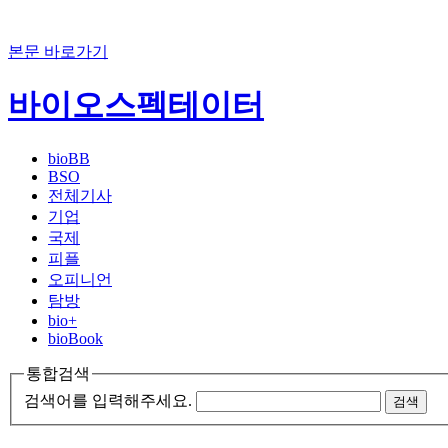
본문 바로가기
바이오스펙테이터
bioBB
BSO
전체기사
기업
국제
피플
오피니언
탐방
bio+
bioBook
통합검색
검색어를 입력해주세요.
검색