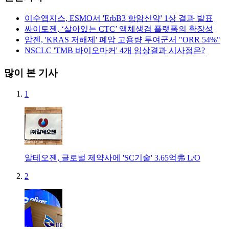
이수앱지스, ESMO서 'ErbB3 항암신약' 1상 결과 발표
싸이토젠, ‘살아있는 CTC’ 액체생검 플랫폼의 확장성
암젠, 'KRAS 저해제' 폐암 고용량 투여군서 "ORR 54%"
NSCLC 'TMB 바이오마커' 4개 임상결과 시사점은?
많이 본 기사
1
알테오젠, 글로벌 제약사에 'SC기술' 3.65억弗 L/O
2