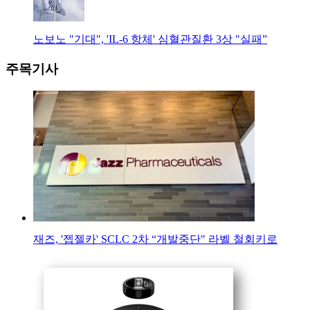
노보노 "기대", 'IL-6 항체' 심혈관질환 3상 "실패”
주목기사
재즈, '젭젤카' SCLC 2차 “개발중단" 라벨 철회키로