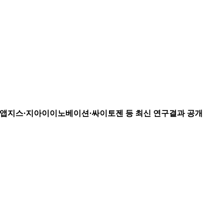
이수앱지스·지아이이노베이션·싸이토젠 등 최신 연구결과 공개