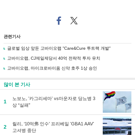
페
트위
이
터로
스
기사
북
공유
관련기사
으
하기
로
글로벌 임상 앞둔 고바이오랩 "Care&Cure 투트랙 개발"
기
사
고바이오랩, CJ제일제당서 40억 전략적 투자 유치
공
유
고바이오랩, 마이크로바이옴 신약 호주 1상 승인
하
기
많이 본 기사
노보노, '카그리세마' vs마운자로 당뇨병 3
1
상 “실패”
릴리, ‘10억弗 인수’ 프리베일 'GBA1 AAV'
2
고셔병 중단