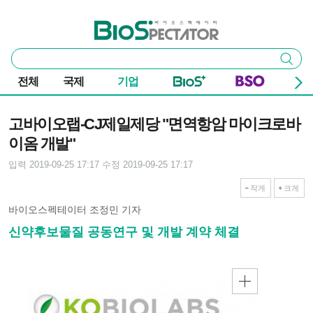
본문 바로가기
주요 메뉴
바이오스펙테이터
통
검색
합
검
전체
국제
기업
색
기사본문
고바이오랩-CJ제일제당 "면역항암 마이크로바
이옴 개발"
입력 2019-09-25 17:17
수정 2019-09-25 17:17
작게
크게
바이오스펙테이터 조정민 기자
신약후보물질 공동연구 및 개발 계약 체결