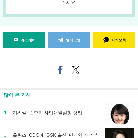
주세요.
뉴스레터
텔레그램
카카오톡
페
트위
이
터로
스
기사
북
공유
으
하기
많이 본 기사
로
기
사
1
지씨셀, 손주희 사업개발실장 영입
공
유
하
기
올릭스, CDO에 'GSK 출신' 민지영 수석부