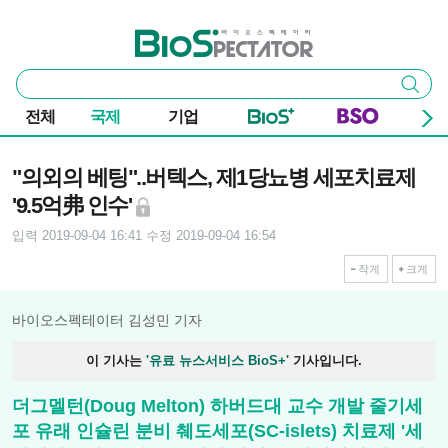
본문 바로가기
주요 메뉴
바이오스펙테이터
통
검색
합
검
전체
국제
기업
색
기사본문
"의외의 베팅"..버텍스, 제1당뇨병 세포치료제
'9.5억弗 인수'
입력 2019-09-04 16:41
수정 2019-09-04 16:54
작게
크게
바이오스펙테이터 김성민 기자
이 기사는
'유료 뉴스서비스 BioS+'
기사입니다.
더그멜턴(Doug Melton) 하버드대 교수 개발 줄기세
포 유래 인슐린 분비 췌도세포(SC-islets) 치료제 '세