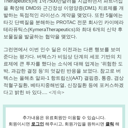
Therapeutics)에 1억7500만달러를 지급하면서 파트너십
을 확장해 DMD와 근긴장성 이영양증(DM1) 치료제를 개
발하는 독점적인 라이선스 계약을 맺었다. 또한 5월에는
타깃 단백질을 분해하는 PROTAC 전문 회사인 카이메라
테라퓨틱스(KymeraTherapeutics)와 최대 6개의 신약 후
보물질을 발굴하는 협약을 맺었다.
그런면에서 이번 인수 딜은 이전과는 다른 행보를 보여
준다는 평가다. 버텍스가 비임상 단계의 세포 기반의 치
료제에 큰 투자를 했다는 소식에 대해 업계는 ‘위험한 도
박, 과감한 결정 등’의 엇갈린 반응을 보였다. 참고로 버
텍스는 올해초 알파-1 항트립신(AAT) 결핍증, 통증, 겸상
적혈구질환, 베타지중해빈열, 신장질환 등에 포커스하겠
다고 밝힌 바 있다....
<계속>
추가내용은 유료회원만 이용할 수 있습니다.
회원이시면
로그인
해주시고, 회원가입을 원하시면
클릭
해