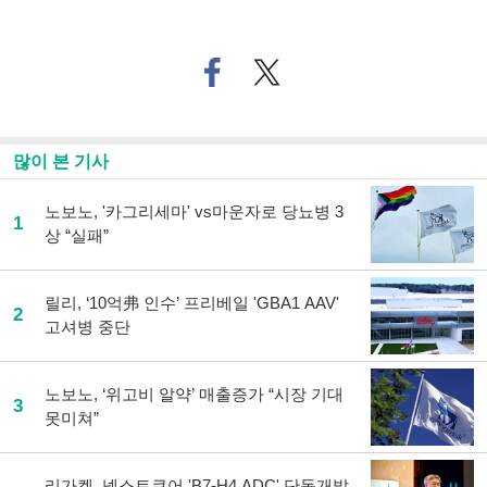
페
트위
이
터로
스
기사
북
공유
으
하기
많이 본 기사
로
기
사
노보노, '카그리세마' vs마운자로 당뇨병 3
1
공
상 “실패”
유
하
기
릴리, ‘10억弗 인수’ 프리베일 'GBA1 AAV'
2
고셔병 중단
노보노, ‘위고비 알약’ 매출증가 “시장 기대
3
못미쳐”
리가켐, 넥스트큐어 'B7-H4 ADC' 단독개발