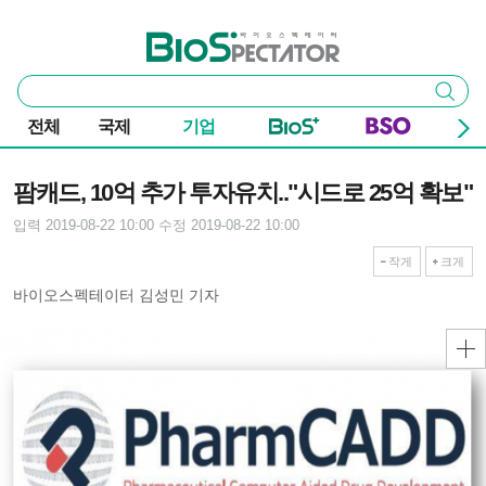
본문 바로가기
주요 메뉴
바이오스펙테이터
통
검색
합
검
전체
국제
기업
색
기사본문
팜캐드, 10억 추가 투자유치.."시드로 25억 확보"
입력 2019-08-22 10:00
수정 2019-08-22 10:00
작게
크게
바이오스펙테이터 김성민 기자