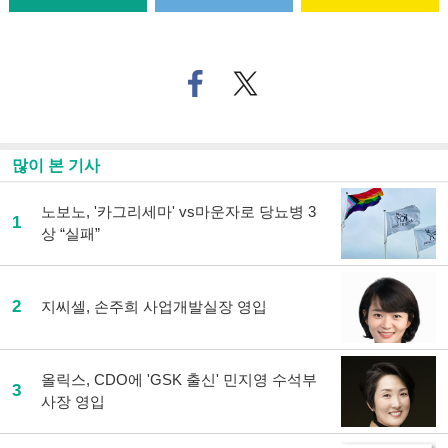
페
트위
이
터로
스
기사
북
공유
으
하기
많이 본 기사
로
기
사
노보노, '카그리세마' vs마운자로 당뇨병 3
1
공
상 “실패”
유
하
기
2
지씨셀, 손주희 사업개발실장 영입
올릭스, CDO에 'GSK 출신' 민지영 수석부
3
사장 영입