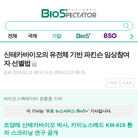
본문 바로가기
주요 메뉴
바이오스펙테이터
통
검색
합
검
전체
국제
기업
색
기사본문
신테카바이오의 유전체 기반 파킨슨 임상참여
자 선별법
입력 2018-12-11 09:53
수정 2018-12-13 08:15
작게
크게
바이오스펙테이터 장종원 기자
이 기사는
'유료 뉴스서비스 BioS+'
기사입니다.
조양래 신테카바이오 박사, 카이노스메드 KM-819 환
자 스크리닝 연구 공개