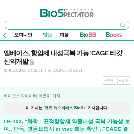
본문 바로가기
주요 메뉴
바이오스펙테이터
통
검색
합
검
오피니언
탐방
피플
색
기사본문
엘베이스, 항암제 내성극복 가능 'CAGE 타깃'
신약개발
입력 2018-05-28 15:31
수정 2018-05-30 14:21
작게
크게
바이오스펙테이터 이은아 기자
이 기사는
'유료 뉴스서비스 BioS+'
기사입니다.
LB-102, "화학ㆍ표적항암제 약물내성 극복 가능성 보
여.. 단독, 병용요법시 in vivo 효능 확인".."CAGE 결