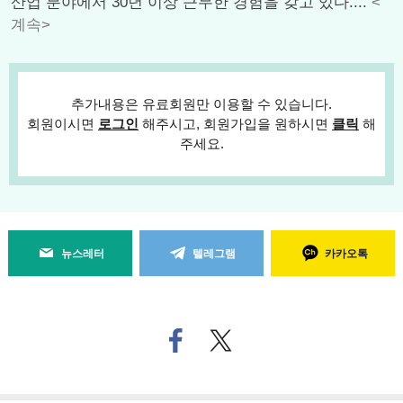
산업 분야에서 30년 이상 근무한 경험을 갖고 있다....
<
계속>
추가내용은 유료회원만 이용할 수 있습니다.
회원이시면
로그인
해주시고, 회원가입을 원하시면
클릭
해
주세요.
뉴스레터
텔레그램
카카오톡
페
트위
이
터로
스
기사
북
공유
으
하기