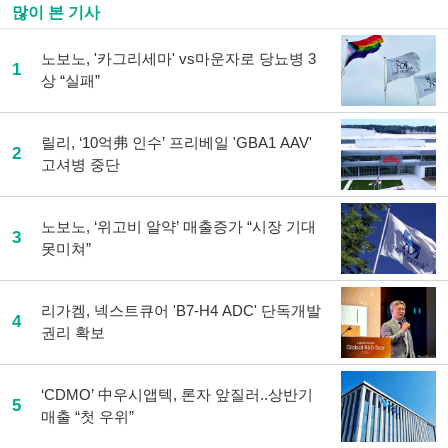
많이 본 기사
로
기
사
노보노, '카그리세마' vs마운자로 당뇨병 3
1
공
상 “실패”
유
하
기
릴리, ‘10억弗 인수’ 프리베일 'GBA1 AAV'
2
고셔병 중단
노보노, ‘위고비 알약’ 매출증가 “시장 기대
3
못미쳐”
리가켐, 넥스트큐어 'B7-H4 ADC' 단독개발
4
권리 확보
‘CDMO’ 中우시앱텍, 론자 앞질러..상반기
5
매출 “첫 우위”