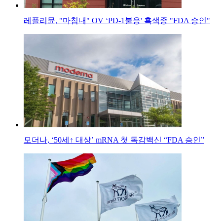
레플리뮨, "마침내" OV ‘PD-1불응' 흑색종 "FDA 승인"
모더나, ‘50세↑ 대상’ mRNA 첫 독감백신 “FDA 승인”