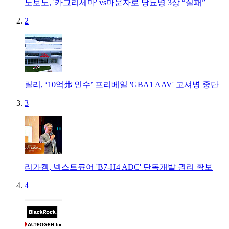
노보노, '카그리세마' vs마운자로 당뇨병 3상 “실패”
2
릴리, ‘10억弗 인수’ 프리베일 'GBA1 AAV' 고셔병 중단
3
리가켐, 넥스트큐어 'B7-H4 ADC' 단독개발 권리 확보
4