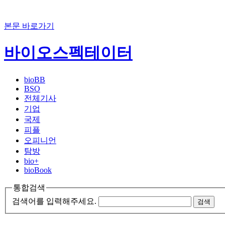
본문 바로가기
바이오스펙테이터
bioBB
BSO
전체기사
기업
국제
피플
오피니언
탐방
bio+
bioBook
통합검색
검색어를 입력해주세요.
검색