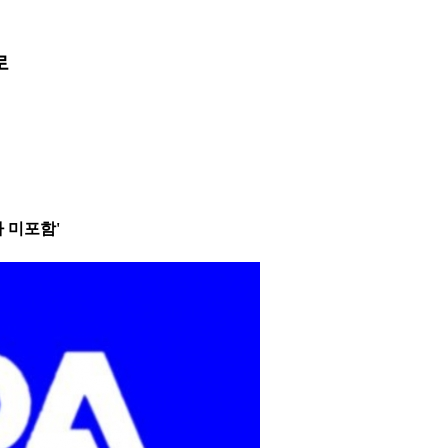
로
자 미포함'