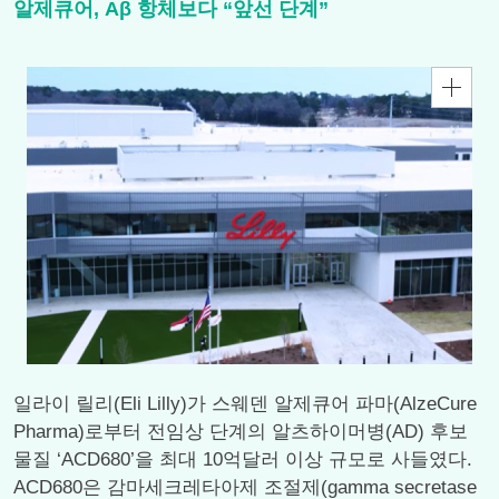
알제큐어, Aβ 항체보다 “앞선 단계”
일라이 릴리(Eli Lilly)가 스웨덴 알제큐어 파마(AlzeCure
Pharma)로부터 전임상 단계의 알츠하이머병(AD) 후보
물질 ‘ACD680’을 최대 10억달러 이상 규모로 사들였다.
ACD680은 감마세크레타아제 조절제(gamma secretase