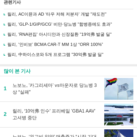
북
공유
관련기사
으
하기
로
릴리, AC이뮨과 AD ‘타우 저해 저분자' 개발 "재도전"
기
사
릴리, 'GLP-1/GIP/GCG' 비만·당뇨병 "합병증에도 효과"
공
유
릴리, 'RNA편집' 아시디안과 신장질환 "19억弗 발굴 딜"
하
릴리, '인비보’ BCMA CAR-T MM 1상 “ORR 100%”
기
릴리, 中하이스코와 5개 프로그램 "30억弗 발굴 딜"
많이 본 기사
노보노, '카그리세마' vs마운자로 당뇨병 3
1
상 “실패”
릴리, ‘10억弗 인수’ 프리베일 'GBA1 AAV'
2
고셔병 중단
노보노, ‘위고비 알약’ 매출증가 “시장 기대