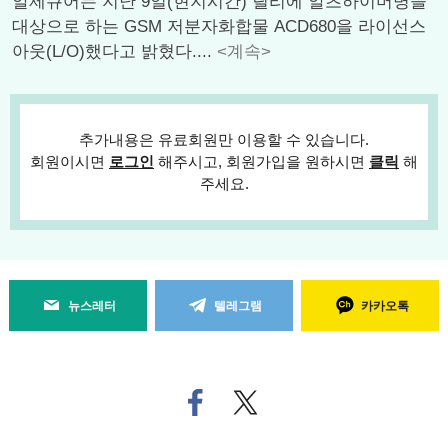
알제큐어는 지난 9일(현지시간) 릴리에 알츠하이머병을
대상으로 하는 GSM 저분자화합물 ACD680을 라이선스
아웃(L/O)했다고 밝혔다....
<계속>
추가내용은 유료회원만 이용할 수 있습니다.
회원이시면
로그인
해주시고, 회원가입을 원하시면
클릭
해
주세요.
뉴스레터
텔레그램
카카오톡
페
트위
이
터로
스
기사