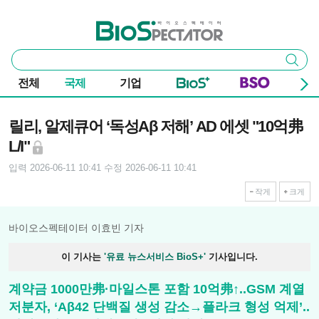
본문 바로가기
주요 메뉴
바이오스펙테이터
통
검색
합
검
전체
국제
기업
색
기사본문
릴리, 알제큐어 ‘독성Aβ 저해’ AD 에셋 "10억弗
L/I"
입력 2026-06-11 10:41
수정 2026-06-11 10:41
작게
크게
바이오스펙테이터 이효빈 기자
이 기사는
'유료 뉴스서비스 BioS+'
기사입니다.
계약금 1000만弗·마일스톤 포함 10억弗↑..GSM 계열
저분자, ‘Aβ42 단백질 생성 감소→플라크 형성 억제’..