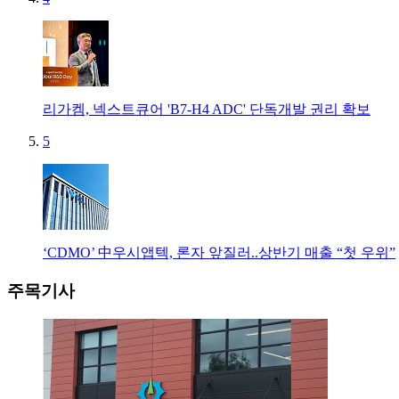
리가켐, 넥스트큐어 'B7-H4 ADC' 단독개발 권리 확보
5
‘CDMO’ 中우시앱텍, 론자 앞질러..상반기 매출 “첫 우위”
주목기사