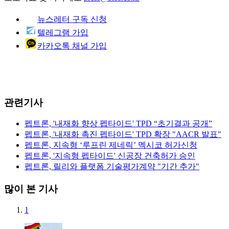
뉴스레터 구독 신청
텔레그램 가입
카카오톡 채널 가입
관련기사
펩트론, '내재화 향상 펩타이드' TPD “초기결과 공개”
펩트론, '내재화 촉진 펩타이드' TPD 확장 "AACR 발표"
펩트론, 지속형 ‘루프린 제네릭’ 멕시코 허가신청
펩트론, '지속형 펩타이드' 신공장 건축허가 승인
펩트론, 릴리와 플랫폼 기술평가계약 "기간 추가"
많이 본 기사
1