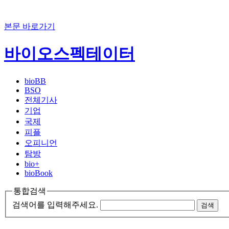
본문 바로가기
바이오스펙테이터
bioBB
BSO
전체기사
기업
국제
피플
오피니언
탐방
bio+
bioBook
통합검색
검색어를 입력해주세요.
검색