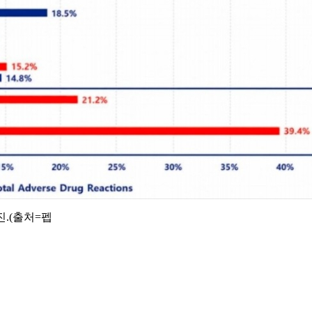
진.(출처=펩