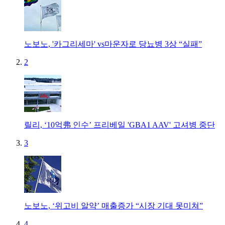
노보노, '카그리세마' vs마운자로 당뇨병 3상 “실패”
2
릴리, ‘10억弗 인수’ 프리베일 'GBA1 AAV' 고셔병 중단
3
노보노, ‘위고비 알약’ 매출증가 “시장 기대 못미쳐”
4