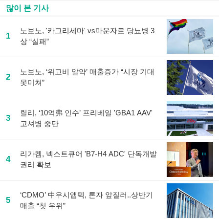
많이 본 기사
노보노, '카그리세마' vs마운자로 당뇨병 3
1
상 “실패”
노보노, ‘위고비 알약’ 매출증가 “시장 기대
2
못미쳐”
릴리, ‘10억弗 인수’ 프리베일 'GBA1 AAV'
3
고셔병 중단
리가켐, 넥스트큐어 'B7-H4 ADC' 단독개발
4
권리 확보
‘CDMO’ 中우시앱텍, 론자 앞질러..상반기
5
매출 “첫 우위”