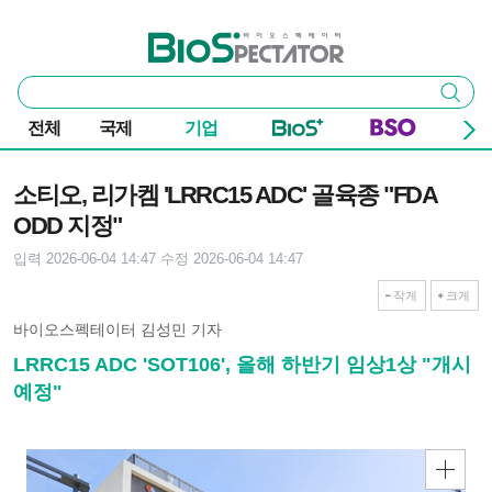
본문 바로가기
주요 메뉴
바이오스펙테이터
통
검색
합
검
전체
국제
기업
색
기사본문
소티오, 리가켐 'LRRC15 ADC' 골육종 "FDA
ODD 지정"
입력 2026-06-04 14:47
수정 2026-06-04 14:47
작게
크게
바이오스펙테이터 김성민 기자
LRRC15 ADC 'SOT106', 올해 하반기 임상1상 "개시
예정"