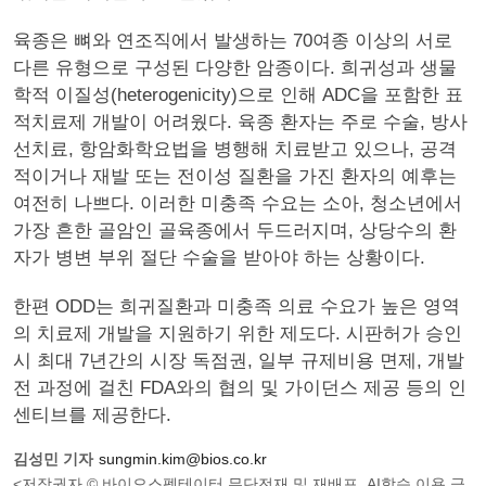
육종은 뼈와 연조직에서 발생하는 70여종 이상의 서로
다른 유형으로 구성된 다양한 암종이다. 희귀성과 생물
학적 이질성(heterogenicity)으로 인해 ADC을 포함한 표
적치료제 개발이 어려웠다. 육종 환자는 주로 수술, 방사
선치료, 항암화학요법을 병행해 치료받고 있으나, 공격
적이거나 재발 또는 전이성 질환을 가진 환자의 예후는
여전히 나쁘다. 이러한 미충족 수요는 소아, 청소년에서
가장 흔한 골암인 골육종에서 두드러지며, 상당수의 환
자가 병변 부위 절단 수술을 받아야 하는 상황이다.
한편 ODD는 희귀질환과 미충족 의료 수요가 높은 영역
의 치료제 개발을 지원하기 위한 제도다. 시판허가 승인
시 최대 7년간의 시장 독점권, 일부 규제비용 면제, 개발
전 과정에 걸친 FDA와의 협의 및 가이던스 제공 등의 인
센티브를 제공한다.
김성민 기자
sungmin.kim@bios.co.kr
<저작권자 © 바이오스펙테이터 무단전재 및 재배포, AI학습 이용 금