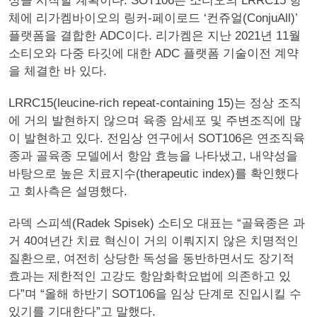
상을 시작할 계획이다. SOT106은 소티오의 LRRC15 항
체에 리가켐바이오의 링커-페이로드 ‘컨쥬얼(ConjuAll)’
플랫폼을 결합한 ADC이다. 리가켐은 지난 2021년 11월
소티오와 다중 타깃에 대한 ADC 플랫폼 기술이전 계약
을 체결한 바 있다.
LRRC15(leucine-rich repeat-containing 15)는 정상 조직
에 거의 발현하지 않으며 육종 암세포 및 주변조직에 많
이 발현하고 있다. 전임상 연구에서 SOT106은 연조직육
종과 골육종 모델에서 항암 효능을 나타냈고, 내약성을
바탕으로 높은 치료지수(therapeutic index)를 확인했다
고 회사측은 설명했다.
라덱 스피섹(Radek Spisek) 소티오 대표는 “골육종은 과
거 40여년간 치료 혁신이 거의 이뤄지지 않은 치명적인
질환으로, 여전히 상당한 독성을 동반하면서도 장기적
효과는 제한적인 고강도 항암화학요법에 의존하고 있
다”며 “올해 하반기 SOT106을 임상 단계로 진입시킬 수
있기를 기대한다”고 말했다.