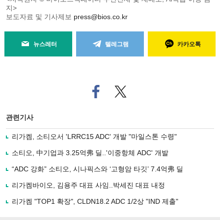
지>
보도자료 및 기사제보
press@bios.co.kr
뉴스레터
텔레그램
카카오톡
페
트위
이
터로
스
기사
북
공유
관련기사
으
하기
로
리가켐, 소티오서 'LRRC15 ADC' 개발 "마일스톤 수령"
기
사
소티오, 中기업과 3.25억弗 딜..'이중항체 ADC' 개발
공
유
“ADC 강화” 소티오, 시나픽스와 ‘고형암 타깃’ 7.4억弗 딜
하
리가켐바이오, 김용주 대표 사임..박세진 대표 내정
기
리가켐 "TOP1 확장", CLDN18.2 ADC 1/2상 "IND 제출"