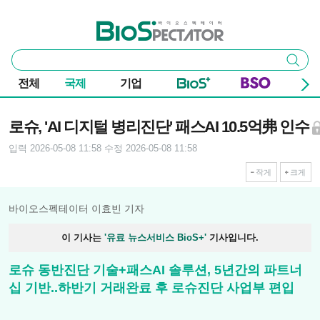
본문 바로가기
주요 메뉴
바이오스펙테이터
통
검색
합
검
전체
국제
기업
색
기사본문
로슈, 'AI 디지털 병리진단' 패스AI 10.5억弗 인수
입력 2026-05-08 11:58
수정 2026-05-08 11:58
작게
크게
바이오스펙테이터 이효빈 기자
이 기사는
'유료 뉴스서비스 BioS+'
기사입니다.
로슈 동반진단 기술+패스AI 솔루션, 5년간의 파트너
십 기반..하반기 거래완료 후 로슈진단 사업부 편입