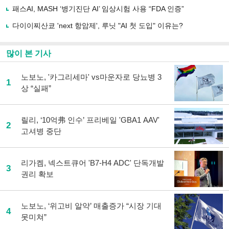
하
패스AI, MASH ‘병기진단 AI’ 임상시험 사용 “FDA 인증”
기
다이이찌산쿄 'next 항암제', 루닛 "AI 첫 도입" 이유는?
많이 본 기사
노보노, '카그리세마' vs마운자로 당뇨병 3
1
상 “실패”
릴리, ‘10억弗 인수’ 프리베일 'GBA1 AAV'
2
고셔병 중단
리가켐, 넥스트큐어 'B7-H4 ADC' 단독개발
3
권리 확보
노보노, ‘위고비 알약’ 매출증가 “시장 기대
4
못미쳐”