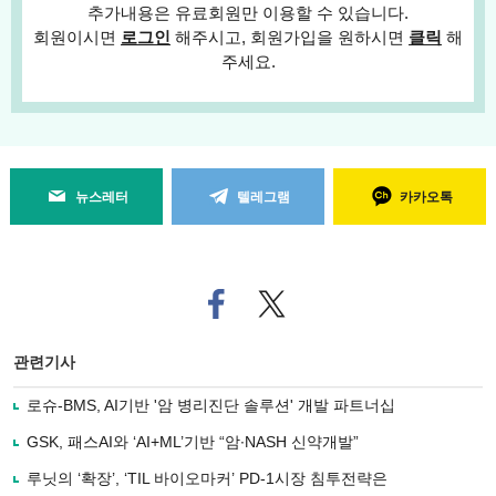
추가내용은 유료회원만 이용할 수 있습니다.
회원이시면
로그인
해주시고, 회원가입을 원하시면
클릭
해
주세요.
뉴스레터
텔레그램
카카오톡
페
트위
이
터로
스
기사
북
공유
관련기사
으
하기
로
로슈-BMS, AI기반 '암 병리진단 솔루션' 개발 파트너십
기
사
GSK, 패스AI와 ‘AI+ML’기반 “암∙NASH 신약개발”
공
유
루닛의 ‘확장’, ‘TIL 바이오마커’ PD-1시장 침투전략은