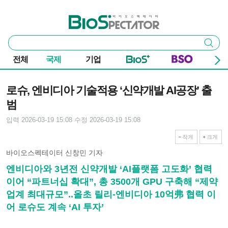
본문 바로가기
주요 메뉴
바이오스펙테이터
통
검색
합
검
전체
국제
기업
색
기사본문
로슈, 엔비디아 기술적용 ‘신약개발 AI공장’ 출
범
입력 2026-03-19 15:08
수정 2026-03-19 15:08
작게
크게
바이오스펙테이터 신창민 기자
엔비디아와 3년전 신약개발 ‘AI플랫폼 고도화’ 협력
이어 “파트너십 확대”, 총 3500개 GPU 구축해 “제약
업계 최대규모”..올초 릴리-엔비디아 10억弗 협력 이
어 로슈도 계속 ‘AI 투자’