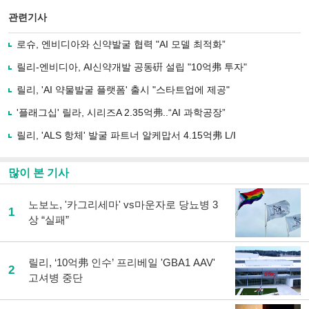
스
기사
북
공유
관련기사
으
하기
로
로슈, 엔비디아와 신약발굴 협력 "AI 모델 최적화”
기
사
릴리-엔비디아, AI신약개발 공동硏 설립 "10억弗 투자"
공
유
릴리, 'AI 약물발굴 플랫폼' 출시 "스타트업에 제공"
하
'플래그십' 릴라, 시리즈A 2.35억弗..“AI 과학공장”
기
릴리, 'ALS 항체' 발굴 파트너 알케맙서 4.15억弗 L/I
많이 본 기사
노보노, '카그리세마' vs마운자로 당뇨병 3
1
상 “실패”
릴리, ‘10억弗 인수’ 프리베일 'GBA1 AAV'
2
고셔병 중단