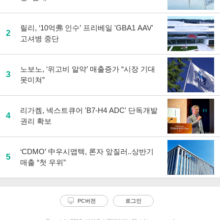
릴리, ‘10억弗 인수’ 프리베일 'GBA1 AAV'
2
고셔병 중단
노보노, ‘위고비 알약’ 매출증가 “시장 기대
3
못미쳐”
리가켐, 넥스트큐어 'B7-H4 ADC' 단독개발
4
권리 확보
‘CDMO’ 中우시앱텍, 론자 앞질러..상반기
5
매출 “첫 우위”
PC버전
로그인