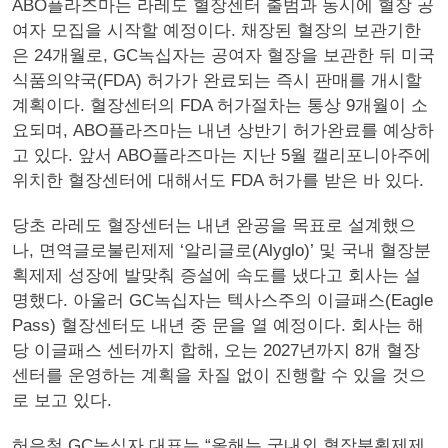
ABO플라즈마는 라레도 혈장센터 출범과 동시에 혈장 공
여자 모집을 시작할 예정이다. 채장된 혈장의 보관기한
은 24개월로, GC녹십자는 공여자 혈장을 보관한 뒤 미국
식품의약국(FDA) 허가가 완료되는 즉시 판매를 개시할
계획이다. 혈장센터의 FDA 허가절차는 통상 9개월이 소
요되며, ABO플라즈마는 내년 상반기 허가완료를 예상하
고 있다. 앞서 ABO플라즈마는 지난 5월 캘리포니아주에
위치한 혈장센터에 대해서도 FDA 허가를 받은 바 있다.
당초 라레도 혈장센터는 내년 완공을 목표로 설계했으
나, 면역글로불린제제 ‘알리글로(Alyglo)’ 및 국내 혈장분
획제제 성장에 발맞춰 증설에 속도를 냈다고 회사는 설
명했다. 아울러 GC녹십자는 텍사스주의 이글패스(Eagle
Pass) 혈장센터도 내년 중 문을 열 예정이다. 회사는 해
당 이글패스 센터까지 합해, 오는 2027년까지 8개 혈장
센터를 운영하는 계획을 차질 없이 진행할 수 있을 것으
로 보고 있다.
허은철 GC녹십자 대표는 “올해는 국내외 혈장분획제제