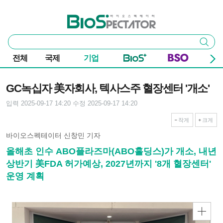
본문 바로가기
주요 메뉴
바이오스펙테이터
통
검색
합
검
전체
국제
기업
색
기사본문
GC녹십자 美자회사, 텍사스주 혈장센터 '개소'
입력 2025-09-17 14:20
수정 2025-09-17 14:20
작게
크게
바이오스펙테이터 신창민 기자
올해초 인수 ABO플라즈마(ABO홀딩스)가 개소, 내년
상반기 美FDA 허가예상, 2027년까지 '8개 혈장센터'
운영 계획