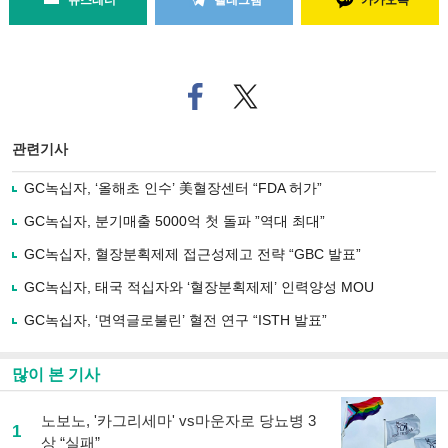
뉴스레터
텔레그램
카카오톡
페
트위
이
터로
스
기사
북
공유
관련기사
으
하기
로
GC녹십자, ‘올해초 인수’ 美혈장센터 “FDA 허가”
기
사
GC녹십자, 분기매출 5000억 첫 돌파 ”역대 최대”
공
유
GC녹십자, 혈장분획제제 접근성제고 전략 “GBC 발표”
하
GC녹십자, 태국 적십자와 ‘혈장분획제제’ 인력양성 MOU
기
GC녹십자, ‘면역글로불린’ 혈전 연구 “ISTH 발표”
많이 본 기사
노보노, '카그리세마' vs마운자로 당뇨병 3
1
상 “실패”