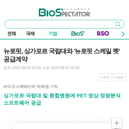
본문 바로가기
주요 메뉴
바이오스펙테이터
통
검색
합
검
전체
국제
기업
색
기사본문
뉴로핏, 싱가포르 국립대와 '뉴로핏 스케일 펫'
공급계약
입력 2025-08-20 09:50
수정 2025-08-20 09:50
작게
크게
바이오스펙테이터 박희원 기자
싱가포르 국립대 및 종합병원에 PET 영상 정량분석
소프트웨어 공급