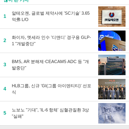
알테오젠, 글로벌 제약사에 'SC기술' 3.65
1
억弗 L/O
화이자, 멧세라 인수 '디앤디' 경구용 GLP-
2
1 "개발중단"
BMS, AR 분해제·CEACAM5 ADC 등 "개
3
발중단"
HLB그룹, 신규 'GI(그룹 아이덴티티)' 선포
4
식
노보노 "기대", 'IL-6 항체' 심혈관질환 3상
5
"실패”