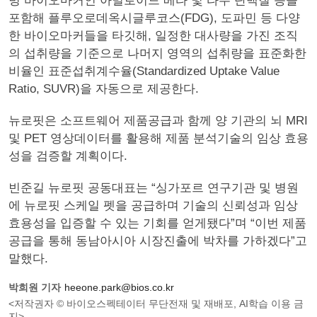
병 바이오마커인 아밀로이드 베타 및 타우 단백질 등을
포함해 플루오로데옥시글루코스(FDG), 도파민 등 다양
한 바이오마커들을 타깃해, 일정한 대사량을 가진 조직
의 섭취량을 기준으로 나머지 영역의 섭취량을 표준화한
비율인 표준섭취계수율(Standardized Uptake Value
Ratio, SUVR)을 자동으로 제공한다.
뉴로핏은 소프트웨어 제품공급과 함께 양 기관의 뇌 MRI
및 PET 영상데이터를 활용해 제품 분석기술의 임상 효용
성을 검증할 계획이다.
빈준길 뉴로핏 공동대표는 “싱가포르 연구기관 및 병원
에 뉴로핏 스케일 펫을 공급하며 기술의 신뢰성과 임상
효용성을 입증할 수 있는 기회를 얻게됐다”며 “이번 제품
공급을 통해 동남아시아 시장진출에 박차를 가하겠다”고
말했다.
박희원 기자
heeone.park@bios.co.kr
<저작권자 © 바이오스펙테이터 무단전재 및 재배포, AI학습 이용 금
지>