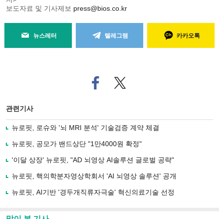
보도자료 및 기사제보
press@bios.co.kr
뉴스레터
텔레그램
카카오톡
페
트위
이
터로
스
기사
북
공유
관련기사
으
하기
로
뉴로핏, 로슈와 '뇌 MRI 분석' 기술검증 계약 체결
기
사
뉴로핏, 공모가 밴드상단 "1만4000원 확정"
공
유
'이달 상장' 뉴로핏, "AD 뇌영상 AI솔루션 글로벌 공략"
하
뉴로핏, 핵의학분자영상학회서 'AI 뇌영상 솔루션' 공개
기
뉴로핏, AI기반 '경두개직류자극술' 혁신의료기술 선정
많이 본 기사